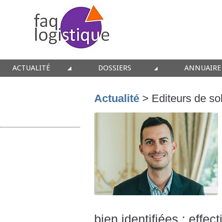
ACTUALITÉ
DOSSIERS
ANNUAIRE
Toutes les news
Interviews
Conseil
Actualité
> Editeurs de sol
Conseil
E-Logistique / Omnicanal
Solutions
Editeurs
Entrepôt
Intégratio
Equipements
Innovation
Formation
Immobilier
Supply Chain
Immobilie
Prestataires
Transport
Intralogist
bien identifiées : effec