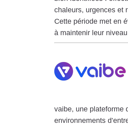
Nominations
WMS / TMS
Prestataire
chaleurs, urgences et r
Événements
Questions Flash
Recruteme
Cette période met en é
Webinaires
PLANNING EDITORIAL
Startups
à maintenir leur niveau
Revue de Presse
S'INSCRIRE
NEWSLETTER
PUBLIER SES NEWS
vaibe, une plateforme 
environnements d'entr