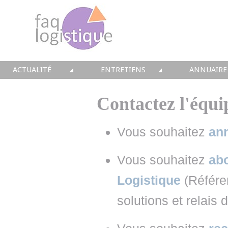
ACTUALITÉ
ENTRETIENS
ANNUAIRE
TOUTES LES NEWS
LES DOSSIERS FAQ LOGISTIQUE
TOUS LES 
Contactez l'équ
• CONSEIL
• ENTREPÔT
• CONSEI
Vous souhaitez
an
• SOLUTIONS
• TRANSPORT
• SOLUTI
Vous souhaitez
abo
• EQUIPEMENTS
• WMS / TMS
• INTEGR
Logistique
(Référe
• IMMOBILIER
• SUPPLY / CHAIN
• FORMA
solutions et relais 
• PRESTATION
LES PAROLES D'EXPERT
• IMMOBI