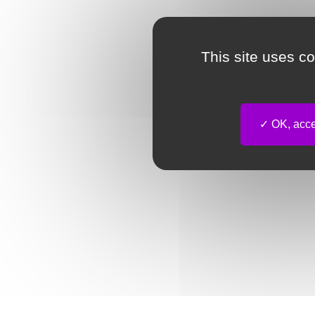
This site uses c
OK, accep