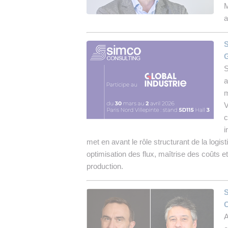
M
a
S
G
S
a
m
V
c
i
met en avant le rôle structurant de la logi
optimisation des flux, maîtrise des coûts et
production.
S
C
A