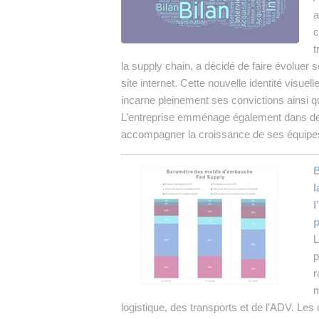
a
c
t
la supply chain, a décidé de faire évoluer
site internet. Cette nouvelle identité visuel
incarne pleinement ses convictions ainsi q
L’entreprise emménage également dans d
accompagner la croissance de ses équipe
B
l
l
p
L
p
r
m
logistique, des transports et de l’ADV. Les