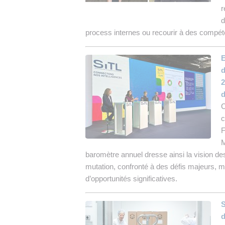
r
d
process internes ou recourir à des compét
E
d
2
d
C
c
F
M
baromètre annuel dresse ainsi la vision de
mutation, confronté à des défis majeurs, 
d’opportunités significatives.
S
d