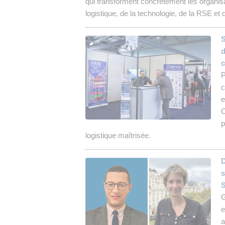
qui transforment concrètement les organisa
logistique, de la technologie, de la RSE et
S
d
c
P
c
e
C
p
logistique maîtrisée.
D
s
S
G
e
a