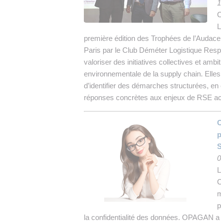
1
C
L
première édition des Trophées de l’Audace 
Paris par le Club Déméter Logistique Respo
valoriser des initiatives collectives et ambi
environnementale de la supply chain. Elles
d’identifier des démarches structurées, en 
réponses concrètes aux enjeux de RSE actu
O
p
S
0
L
C
m
p
la confidentialité des données. OPAGAN a