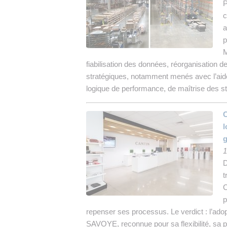
P
c
a
p
M
fiabilisation des données, réorganisation de
stratégiques, notamment menés avec l’aide
logique de performance, de maîtrise des st
C
l
1
D
t
C
p
repenser ses processus. Le verdict : l’ado
SAVOYE, reconnue pour sa flexibilité, sa 