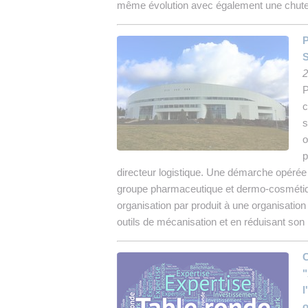
même évolution avec également une chute 
P
S
2
P
c
s
o
p
directeur logistique. Une démarche opérée 
groupe pharmaceutique et dermo-cosmétiq
organisation par produit à une organisati
outils de mécanisation et en réduisant son
C
"
l
o