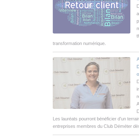
D
a
p
m
t
transformation numérique.
A
D
o
D
i
r
A
D
Les lauréats pourront bénéficier d’un terra
entreprises membres du Club Déméter dès