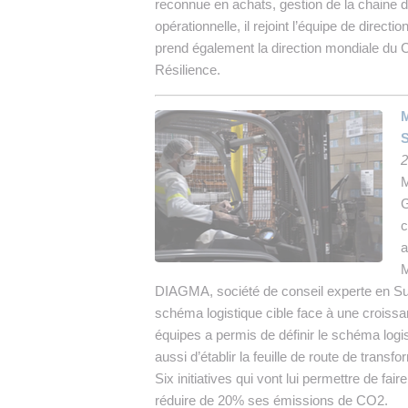
reconnue en achats, gestion de la chaine d
opérationnelle, il rejoint l’équipe de direct
prend également la direction mondiale du 
Résilience.
M
S
2
M
G
c
a
M
DIAGMA, société de conseil experte en Sup
schéma logistique cible face à une croissa
équipes a permis de définir le schéma logi
aussi d’établir la feuille de route de transfo
Six initiatives qui vont lui permettre de fai
réduire de 20% ses émissions de CO2.