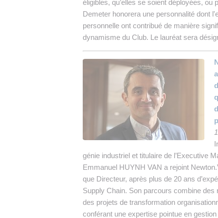
éligibles, qu’elles se soient déployées, ou 
Demeter honorera une personnalité dont l'e
personnelle ont contribué de manière signif
dynamisme du Club. Le lauréat sera désigné
N
a
q
d
p
1
I
génie industriel et titulaire de l’Executiv
Emmanuel HUYNH VAN a rejoint Newton.Va
que Directeur, après plus de 20 ans d’expé
Supply Chain. Son parcours combine des re
des projets de transformation organisationne
conférant une expertise pointue en gestio