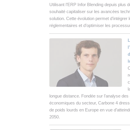
Utilisant l’ERP Infor Blending depuis plus 
souhaité capitaliser sur les avancées techn
solution. Cette évolution permet d’intégrer
réglementaires et d’optimiser les processu
L
l
d
l
C
r
c
l
longue distance. Fondée sur l’analyse des 
économiques du secteur, Carbone 4 dresse
de poids lourds en Europe en vue d’atteindre
2050.