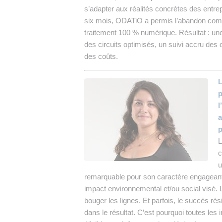
s’adapter aux réalités concrètes des entre
six mois, ODATiO a permis l’abandon compl
traitement 100 % numérique. Résultat : une m
des circuits optimisés, un suivi accru des 
des coûts.
L
p
l
a
p
L
c
u
remarquable pour son caractère engageant,
impact environnemental et/ou social visé. 
bouger les lignes. Et parfois, le succès ré
dans le résultat. C’est pourquoi toutes les 