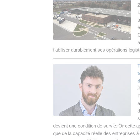
2
D
u
e
C
a
fiabiliser durablement ses opérations logist
T
t
d
2
P
a
d
s
devient une condition de survie. Or cette 
que de la capacité réelle des entreprises à f