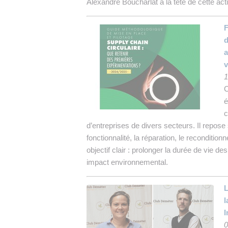
Alexandre Boucharlat à la tête de cette acti
F
d
a
v
1
C
é
c
d’entreprises de divers secteurs. Il repose 
fonctionnalité, la réparation, le reconditio
objectif clair : prolonger la durée de vie d
impact environnemental.
L
l
I
0