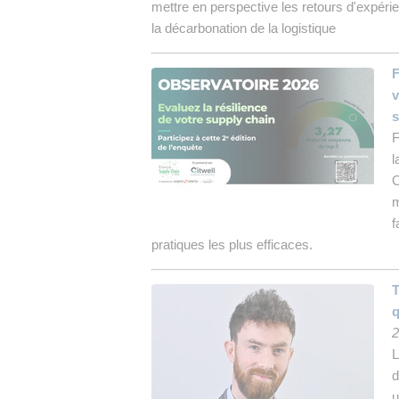
mettre en perspective les retours d'expérie
INTRALOGISTIQUE
TOUTES LES
la décarbonation de la logistique
INTERVIEWS
• ÉVÈNEMENTS
• PRESTATION
LOGISTIQUE
F
👉 PRENDRE LA
WEBINAIRES
PAROLE
v
• RECRUTEMENT
s
REVUE DE PRESSE
👉 PLANNING
F
EDITORIAL
👉 INSCRIRE SA
SOCIÉTÉ
NEWSLETTER
l
O
👉 PUBLIER SES
m
NEWS
f
pratiques les plus efficaces.
T
q
2
L
d
u