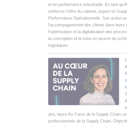
et en performance industrielle. En tant qu’
renforcer l’offre du cabinet, expert en Su
Performance Opérationnelle. Son action por
l’accompagnement des clients dans leurs 
l’optimisation et la digitalisation des proc
la conception et la mise en œuvre de schém
logistiques.
L
d
l
s
l
J
d
e
ans, lance Au Cœur de la Supply Chain, un
professionnels de la Supply Chain. Objectif