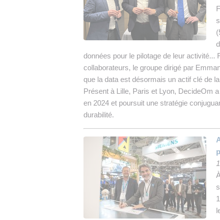
F
s
(
d
données pour le pilotage de leur activité...
collaborateurs, le groupe dirigé par Emman
que la data est désormais un actif clé de l
Présent à Lille, Paris et Lyon, DecideOm 
en 2024 et poursuit une stratégie conjugu
durabilité.
A
p
1
À
s
1
l