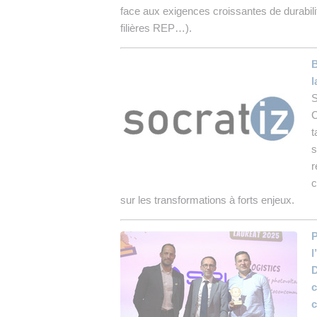
face aux exigences croissantes de durabil
filières REP…).
B
l
S
C
t
s
r
c
sur les transformations à forts enjeux.
P
l
D
c
c