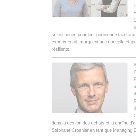
L
R
1
I
sélectionnés pour leur pertinence face aux 
expérimental, marquent une nouvelle étape 
résiliente.
S
l
P
m
d
R
I
C
dans la gestion des achats et la chaîne d
Stéphane Crosnier en tant que Managing Di