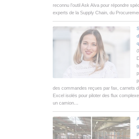
reconnu l’outil Ask Alva pour répondre sp
experts de la Supply Chain, du Procureme
S
d
q
0
D
b
p
p
des commandes reçues par fax, carnets de 
Excel isolés pour piloter des flux complex
un camion…
A
g
p