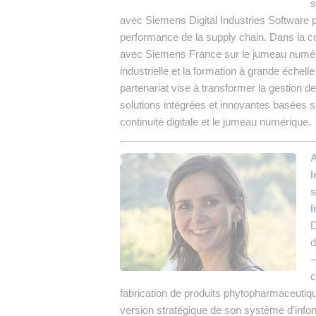
s
avec Siemens Digital Industries Software p
performance de la supply chain. Dans la co
avec Siemens France sur le jumeau numéri
industrielle et la formation à grande échelle
partenariat vise à transformer la gestion de
solutions intégrées et innovantes basées sur l
continuité digitale et le jumeau numérique.
I
s
I
D
d
–
c
fabrication de produits phytopharmaceutiq
version stratégique de son système d’in