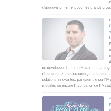
r
d’approvisionnement pour les grands grou
P
s
L
E
a
r
d
de développer l’offre en Machine Learning.
répondre aux besoins émergents du domai
solutions innovantes, par exemple sur l’IA g
modèles ou encore l’hybridation de l’IA stat
p
d