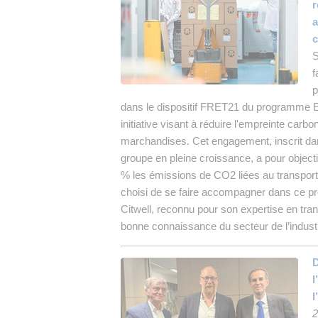
r
a
c
S
f
p
dans le dispositif FRET21 du programme 
initiative visant à réduire l'empreinte carbo
marchandises. Cet engagement, inscrit dan
groupe en pleine croissance, a pour object
% les émissions de CO2 liées au transport d
choisi de se faire accompagner dans ce pro
Citwell, reconnu pour son expertise en tran
bonne connaissance du secteur de l’indust
D
l
l
2