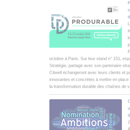
P
c
d
L
t
l
p
P
octobre à Paris. Sur leur stand n° 151, e
Stratégie, partagé avec son partenaire str
Citwell échangeront avec leurs clients et pa
innovantes et concrètes à mettre en place 
la transformation durable des chaînes de v
C
u
d
1
À