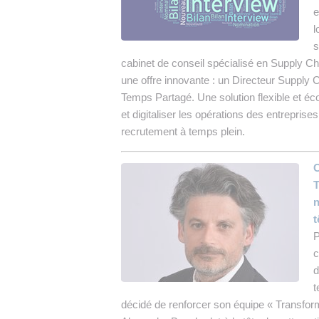
e
l
s
cabinet de conseil spécialisé en Supply Cha
une offre innovante : un Directeur Supply 
Temps Partagé. Une solution flexible et éc
et digitaliser les opérations des entreprise
recrutement à temps plein.
C
T
n
t
P
c
d
t
décidé de renforcer son équipe « Transfor