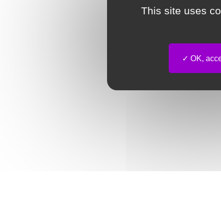
This site uses c
OK, accep