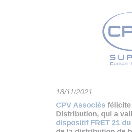
• NOMINATIONS
TOUTES LES INTERVIEWS
• INTRAL
• ÉVÈNEMENTS
👉 PRENDRE LA PAROLE
• PRESTA
WEBINAIRES
👉 PLANNING EDITORIAL
• RECRU
REVUE DE PRESSE
👉 INSCRI
NEWSLETTER
👉 PUBLIER SES NEWS
18/11/2021
CPV Associés
félicit
Distribution, qui a v
dispositif FRET 21 
de la distribution de