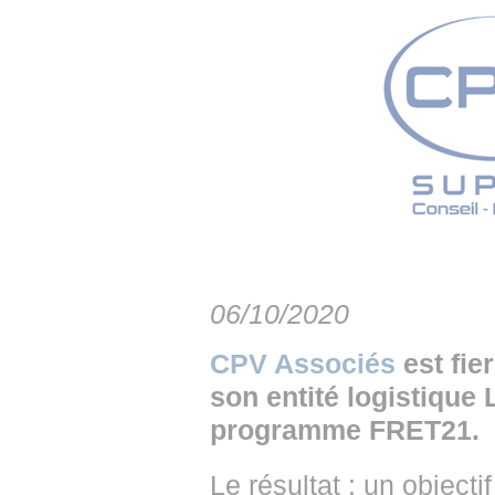
• NOMINATIONS
TOUTES LES INTERVIEWS
• INTRAL
• ÉVÈNEMENTS
👉 PRENDRE LA PAROLE
• PRESTA
WEBINAIRES
👉 PLANNING EDITORIAL
• RECRU
REVUE DE PRESSE
👉 INSCRI
NEWSLETTER
👉 PUBLIER SES NEWS
06/10/2020
CPV Associés
est fie
son entité logistique
programme FRET21.
Le résultat : un object