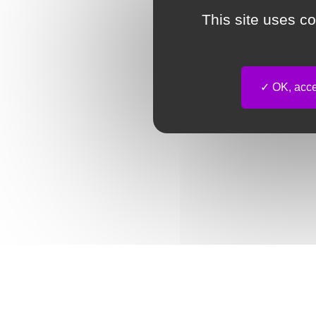
This site uses c
OK, accep