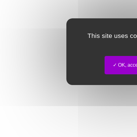
This site uses c
OK, accep