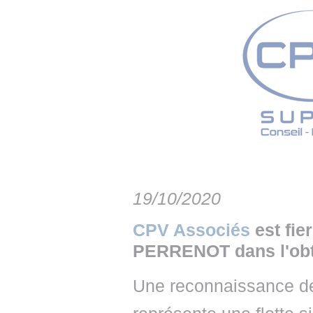
• NOMINATIONS
TOUTES LES INTERVIEWS
• INTRAL
• ÉVÈNEMENTS
👉 PRENDRE LA PAROLE
• PRESTA
WEBINAIRES
👉 PLANNING EDITORIAL
• RECRU
REVUE DE PRESSE
👉 INSCRI
NEWSLETTER
👉 PUBLIER SES NEWS
19/10/2020
CPV Associés
est fi
PERRENOT dans l'obte
Une reconnaissance de 