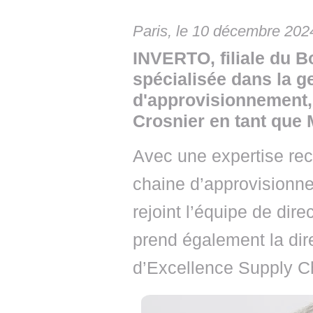
• NOMINATIONS
TOUTES LES INTERVIEWS
• INTRAL
Paris, le 10 décembre 202
• ÉVÈNEMENTS
👉 PRENDRE LA PAROLE
• PRESTA
INVERTO, filiale du 
WEBINAIRES
👉 PLANNING EDITORIAL
• RECRU
spécialisée dans la g
d'approvisionnement
REVUE DE PRESSE
👉 INSCRI
Crosnier en tant que 
NEWSLETTER
Avec une expertise rec
👉 PUBLIER SES NEWS
chaine d’approvisionnem
rejoint l’équipe de dir
prend également la dir
d’Excellence Supply C