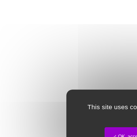
This site uses c
OK, accep