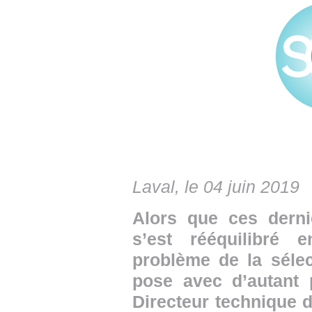
• NOMINATIONS
TOUTES LES INTERVIEWS
• INTRAL
• ÉVÈNEMENTS
👉 PRENDRE LA PAROLE
• PRESTA
WEBINAIRES
👉 PLANNING EDITORIAL
• RECRU
REVUE DE PRESSE
👉 INSCRI
NEWSLETTER
👉 PUBLIER SES NEWS
Laval, le 04 juin 2019
Alors que ces derni
s’est rééquilibré e
problème de la sélec
pose avec d’autant p
Directeur technique 