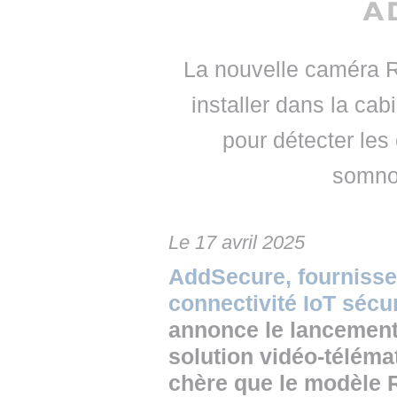
• NOMINATIONS
TOUTES LES INTERVIEWS
• INTRAL
• ÉVÈNEMENTS
👉 PRENDRE LA PAROLE
• PRESTA
La nouvelle caméra R
WEBINAIRES
👉 PLANNING EDITORIAL
• RECRU
installer dans la cabin
REVUE DE PRESSE
👉 INSCRI
pour détecter les 
NEWSLETTER
somno
👉 PUBLIER SES NEWS
Le 17 avril 2025
AddSecure, fournisse
connectivité IoT sécu
annonce le lancement
solution vidéo-téléma
chère que le modèle 