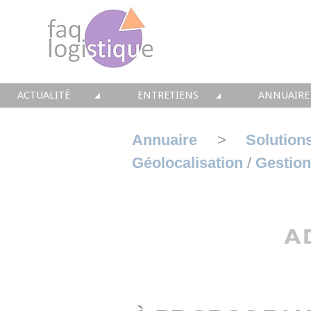
ACTUALITÉ
ENTRETIENS
ANNUAIRE
TOUTES LES NEWS
LES DOSSIERS FAQ LOGISTIQUE
TOUS LES 
Annuaire
>
Solution
• CONSEIL
• ENTREPÔT
• CONSEI
Géolocalisation
/
Gestion 
• SOLUTIONS
• TRANSPORT
• SOLUTI
• EQUIPEMENTS
• WMS / TMS
• INTEGR
• IMMOBILIER
• SUPPLY / CHAIN
• FORMA
• PRESTATION
LES PAROLES D'EXPERT
• IMMOBI