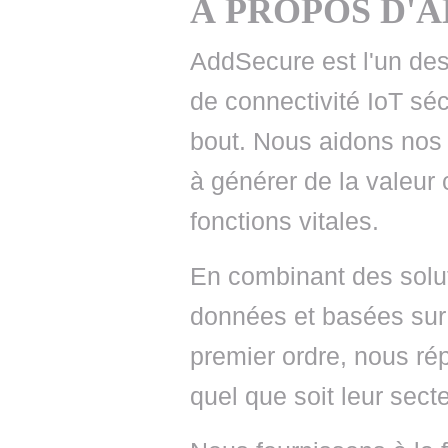
À PROPOS D'
• NOMINATIONS
TOUTES LES INTERVIEWS
• INTRAL
• ÉVÈNEMENTS
👉 PRENDRE LA PAROLE
• PRESTA
AddSecure est l'un des
de connectivité IoT séc
WEBINAIRES
👉 PLANNING EDITORIAL
• RECRU
bout. Nous aidons nos c
REVUE DE PRESSE
👉 INSCRI
à générer de la valeur
NEWSLETTER
fonctions vitales.
👉 PUBLIER SES NEWS
En combinant des solu
données et basées sur
premier ordre, nous ré
quel que soit leur secte