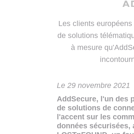
• NOMINATIONS
TOUTES LES INTERVIEWS
• INTRAL
• ÉVÈNEMENTS
👉 PRENDRE LA PAROLE
• PRESTA
Les clients européens 
WEBINAIRES
👉 PLANNING EDITORIAL
• RECRU
de solutions télématiqu
REVUE DE PRESSE
👉 INSCRI
à mesure qu'AddS
NEWSLETTER
incontourn
👉 PUBLIER SES NEWS
Le 29 novembre 2021
AddSecure, l'un des 
de solutions de conne
l'accent sur les comm
données sécurisées, a