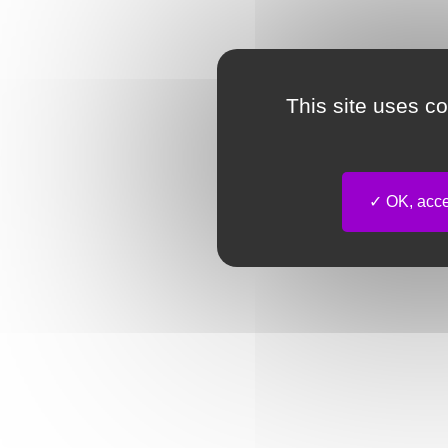
This site uses c
OK, accep