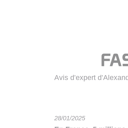
• NOMINATIONS
TOUTES LES INTERVIEWS
• INTRAL
• ÉVÈNEMENTS
👉 PRENDRE LA PAROLE
• PRESTA
WEBINAIRES
👉 PLANNING EDITORIAL
• RECRU
REVUE DE PRESSE
👉 INSCRI
NEWSLETTER
👉 PUBLIER SES NEWS
Avis d'expert d'Alexan
28/01/2025