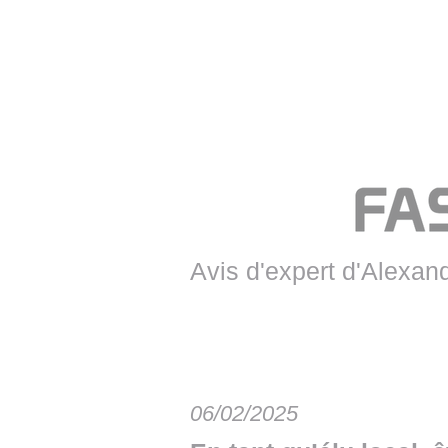
• NOMINATIONS
TOUTES LES INTERVIEWS
• INTRAL
• ÉVÈNEMENTS
👉 PRENDRE LA PAROLE
• PRESTA
WEBINAIRES
👉 PLANNING EDITORIAL
• RECRU
REVUE DE PRESSE
👉 INSCRI
NEWSLETTER
👉 PUBLIER SES NEWS
Avis d'expert d'Alexan
06/02/2025