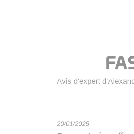
• NOMINATIONS
TOUTES LES INTERVIEWS
• INTRAL
• ÉVÈNEMENTS
👉 PRENDRE LA PAROLE
• PRESTA
WEBINAIRES
👉 PLANNING EDITORIAL
• RECRU
REVUE DE PRESSE
👉 INSCRI
NEWSLETTER
👉 PUBLIER SES NEWS
Avis d'expert d'Alexan
20/01/2025