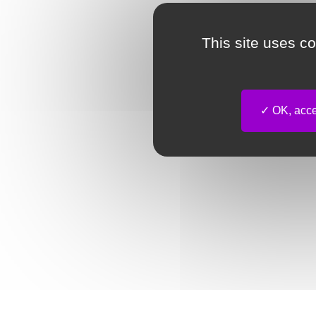
This site uses c
OK, accep