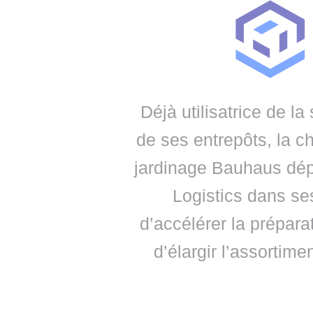
• NOMINATIONS
TOUTES LES INTERVIEWS
• INTRAL
• ÉVÈNEMENTS
👉 PRENDRE LA PAROLE
• PRESTA
WEBINAIRES
👉 PLANNING EDITORIAL
• RECRU
REVUE DE PRESSE
👉 INSCRI
Déjà utilisatrice de l
NEWSLETTER
de ses entrepôts, la c
👉 PUBLIER SES NEWS
jardinage Bauhaus dép
Logistics dans se
d’accélérer la prépa
d’élargir l’assortim