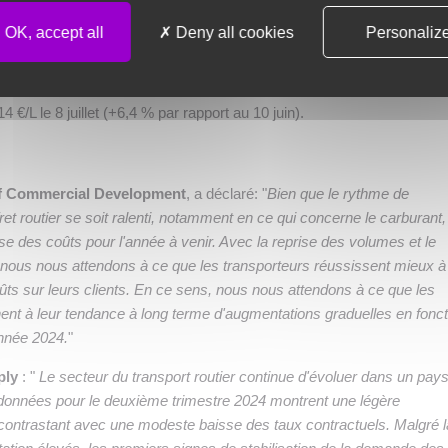
depuis le début du mois d'avril et jusqu'au début du mois de juin, sou
OK, accept all
Deny all cookies
Personaliz
du pétrole brut. Le prix moyen pondéré du gazole dans l'UE a atteint 1,0
8 avril (-11 %), et le niveau le plus bas observé depuis l'été 2023. Les p
poussés par la hausse des prix du pétrole brut, le prix moyen pondér
4 €/L le 8 juillet (+6,4 % par rapport au 10 juin).
 of Commercial Development
, a déclaré: "
Bien que le rythme de
ret routier se soit ralenti, notamment en ce qui concerne le carburant
e des coûts pour l'année à venir. Avec la reprise des volumes et le
nous nous attendons à ce que les transporteurs réussissent mieux à
ûts sur leurs clients. En ce sens, nous nous attendons à ce que les
ent à leur tendance à long terme d'augmentations graduelles en fonct
année 2024.
"
ply
: "
Le secteur du transport routier continue d'évoluer dans un pay
nnées pour le deuxième trimestre 2024 montrent une légère
contrastant avec une modeste baisse des taux contractuels. Malgré l