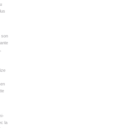
ou
lus
é son
sante
,
ize
 en
tte
i-
ec la