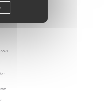
s
e
7 €/l
rix du
é du
, nous
ion
sage
a