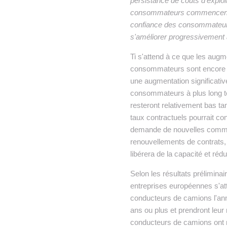
persistance de coûts d'exploi
consommateurs commencent à a
confiance des consommateurs 
s'améliorer progressivement 
Ti s'attend à ce que les augm
consommateurs sont encore pr
une augmentation significativ
consommateurs à plus long te
resteront relativement bas tant
taux contractuels pourrait con
demande de nouvelles comman
renouvellements de contrats, 
libérera de la capacité et réd
Selon les résultats prélimina
entreprises européennes s'att
conducteurs de camions l'ann
ans ou plus et prendront leur
conducteurs de camions ont mo