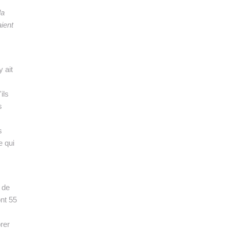
la
ient
 ait
ils
s
s
e qui
 de
nt 55
rer