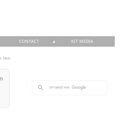
CONTACT
KIT MEDIA
KIT MEDIA
s taux
👉 INSCRIRE SA SOCIÉTÉ
in
👉 PUBLIER SES NEWS
👉 ANNONCER SUR FAQ
👉 PRENDRE LA PAROLE
👉 PROMOUVOIR SON WEBINAR