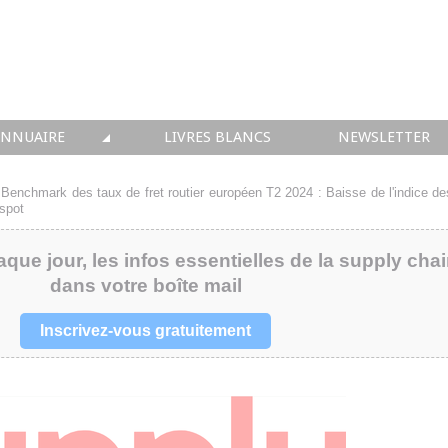
ANNUAIRE
LIVRES BLANCS
NEWSLETTER
TIQUE
OUS LES ACTEURS
>
Benchmark des taux de fret routier européen T2 2024 : Baisse de l'indice de
 spot
 CONSEIL
aque jour, les infos essentielles de la supply cha
• SOLUTIONS
dans votre boîte mail
 INTEGRATION
Inscrivez-vous gratuitement
• FORMATION
 IMMOBILIER