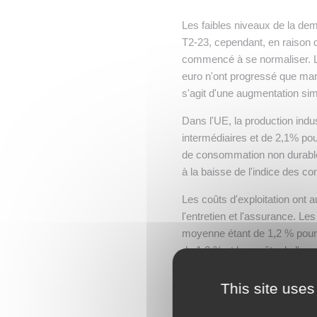
Les faibles niveaux de la de
T2-23, cependant, en raison 
commencé à se normaliser. Le
euro n'ont progressé que marg
s'agit d'une augmentation sim
Dans l'UE, la production indu
intermédiaires et de 2,1% po
de consommation non durable
à la baisse de l'indice des co
Les coûts d'exploitation ont a
l'entretien et l'assurance. 
moyenne étant de 1,2 % pour 
de 1,2 % et les coûts de l'a
ne sont pas aussi marquées q
1,8 % et les pièces détachée
This site uses
effets de l'allègement des pre