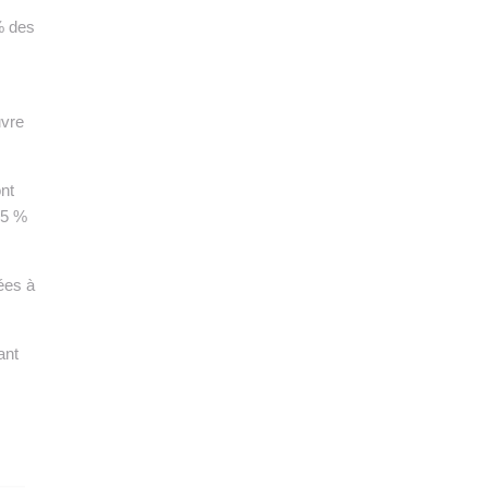
% des
vre
ont
 5 %
ées à
ant