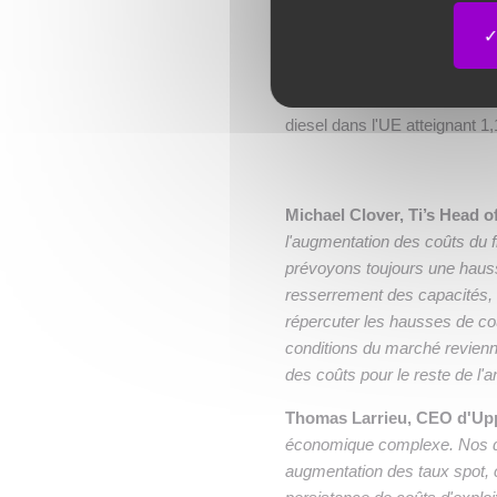
Les prix du diesel ont baissé 
l'effet de la baisse des prix 
le 10 juin, contre 1,20 €/l le 
diesel ont ensuite augmenté, 
diesel dans l'UE atteignant 1,1
Michael Clover, Ti’s Head
l'augmentation des coûts du f
prévoyons toujours une hauss
resserrement des capacités, 
répercuter les hausses de co
conditions du marché revienn
des coûts pour le reste de l'
Thomas Larrieu, CEO d'Up
économique complexe. Nos do
augmentation des taux spot, 