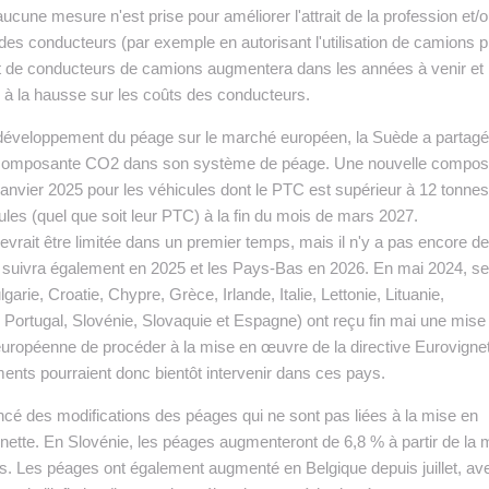
ucune mesure n'est prise pour améliorer l'attrait de la profession et/
é des conducteurs (par exemple en autorisant l'utilisation de camions p
icit de conducteurs de camions augmentera dans les années à venir et
n à la hausse sur les coûts des conducteurs.
développement du péage sur le marché européen, la Suède a partag
 la composante CO2 dans son système de péage. Une nouvelle compo
janvier 2025 pour les véhicules dont le PTC est supérieur à 12 tonnes
ules (quel que soit leur PTC) à la fin du mois de mars 2027.
vrait être limitée dans un premier temps, mais il n'y a pas encore de
 suivra également en 2025 et les Pays-Bas en 2026. En mai 2024, se
rie, Croatie, Chypre, Grèce, Irlande, Italie, Lettonie, Lituanie,
Portugal, Slovénie, Slovaquie et Espagne) ont reçu fin mai une mise
ropéenne de procéder à la mise en œuvre de la directive Eurovigne
nts pourraient donc bientôt intervenir dans ces pays.
ncé des modifications des péages qui ne sont pas liées à la mise en
nette. En Slovénie, les péages augmenteront de 6,8 % à partir de la m
urds. Les péages ont également augmenté en Belgique depuis juillet, av