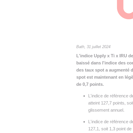
• NOMINATIONS
TOUTES LES INTERVIEWS
•
• ÉVÈNEMENTS
👉 PRENDRE LA PAROLE
•
WEBINAIRES
👉 PLANNING EDITORIAL
REVUE DE PRESSE

Bath, 31 juillet 2024
L'indice Upply x Ti x IRU d
NEWSLETTER
baissé dans l'indice des con
👉 PUBLIER SES NEWS
des taux spot a augmenté de
spot est maintenant en légè
de 0,7 points.
L'indice de référence d
atteint 127,7 points, so
glissement annuel.
L'indice de référence d
127,1, soit 1,3 point d