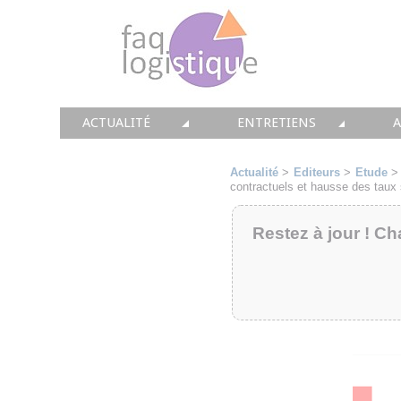
ACTUALITÉ
ENTRETIENS
TOUTES LES NEWS
LES DOSSIERS FAQ LOGIS
T
Actualité
>
Editeurs
>
Etude
contractuels et hausse des taux
• CONSEIL
• ENTREPÔT
•
Restez à jour ! Ch
• SOLUTIONS
• TRANSPORT
• EQUIPEMENTS
• WMS / TMS
•
• IMMOBILIER
• SUPPLY / CHAIN
• PRESTATION
LES PAROLES D'EXPERT
•