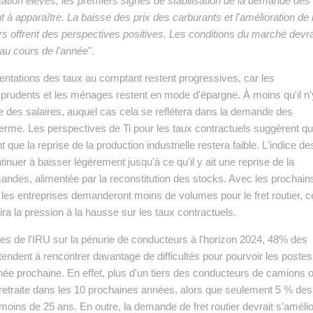
tation élevés, les premiers signes de stabilisation de la demande des
pparaître. La baisse des prix des carburants et l'amélioration de 
offrent des perspectives positives. Les conditions du marché devra
au cours de l'année
".
entations des taux au comptant restent progressives, car les
udents et les ménages restent en mode d'épargne. À moins qu'il n'y
e des salaires, auquel cas cela se reflétera dans la demande des
rme. Les perspectives de Ti pour les taux contractuels suggèrent qu'
 que la reprise de la production industrielle restera faible. L'indice de
tinuer à baisser légèrement jusqu'à ce qu'il y ait une reprise de la
des, alimentée par la reconstitution des stocks. Avec les prochain
les entreprises demanderont moins de volumes pour le fret routier, c
uira la pression à la hausse sur les taux contractuels.
ires de l'IRU sur la pénurie de conducteurs à l'horizon 2024, 48% des
endent à rencontrer davantage de difficultés pour pourvoir les postes
ée prochaine. En effet, plus d'un tiers des conducteurs de camions o
 retraite dans les 10 prochaines années, alors que seulement 5 % des
ins de 25 ans. En outre, la demande de fret routier devrait s'amélio