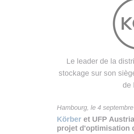
• NOMINATIONS
TOUTES LES INTERVIEWS
• INTRAL
• ÉVÈNEMENTS
👉 PRENDRE LA PAROLE
• PRESTA
WEBINAIRES
👉 PLANNING EDITORIAL
• RECRU
REVUE DE PRESSE
👉 INSCRI
NEWSLETTER
Le leader de la dist
👉 PUBLIER SES NEWS
stockage sur son siège
de 
Hambourg, le 4 septembre
Körber
et UFP Austria
projet d'optimisation 