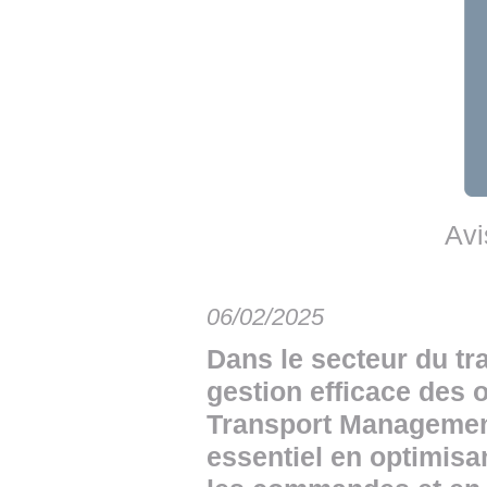
• NOMINATIONS
TOUTES LES INTERVIEWS
• INTRAL
• ÉVÈNEMENTS
👉 PRENDRE LA PAROLE
• PRESTA
WEBINAIRES
👉 PLANNING EDITORIAL
• RECRU
REVUE DE PRESSE
👉 INSCRI
NEWSLETTER
Avi
👉 PUBLIER SES NEWS
06/02/2025
Dans le secteur du tra
gestion efficace des o
Transport Management
essentiel en optimisan