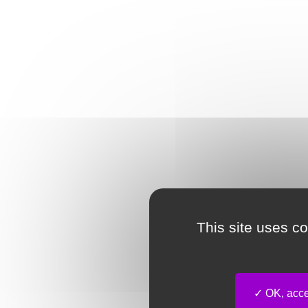
This site uses c
OK, accep