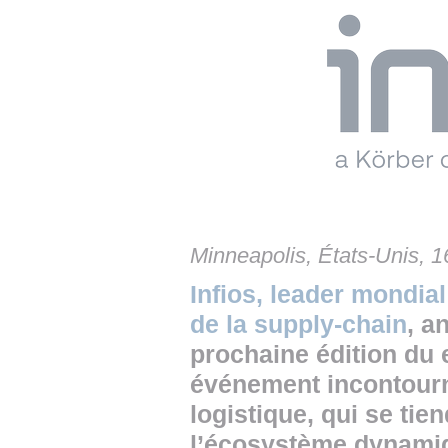
• NOMINATIONS
TOUTES LES INTERVIEWS
• INTRAL
• ÉVÈNEMENTS
👉 PRENDRE LA PAROLE
• PRESTA
WEBINAIRES
👉 PLANNING EDITORIAL
• RECRU
REVUE DE PRESSE
👉 INSCRI
NEWSLETTER
👉 PUBLIER SES NEWS
Minneapolis, États-Unis, 1
Infios, leader mondia
de la supply-chain
, a
prochaine édition du 
événement incontourn
logistique, qui se tien
l’écosystème dynamiq