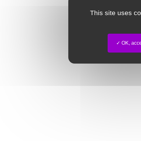
This site uses c
OK, accep