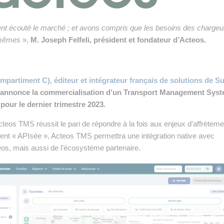
 INTRALOGISTIQUE
 PRESTATION LOGISTIQUE
nt écouté le marché ; et avons compris que les besoins des chargeu
s mêmes
»,
M. Joseph Felfeli, président et fondateur d’Acteos.
• RECRUTEMENT
 INSCRIRE SA SOCIÉTÉ
artiment C), éditeur et intégrateur français de solutions de S
 annonce la commercialisation d’un Transport Management Sys
pour le dernier trimestre 2023.
teos TMS réussit le pari de répondre à la fois aux enjeux d’affrèteme
ement « APIsée », Acteos TMS permettra une intégration native avec
eos, mais aussi de l’écosystème partenaire.