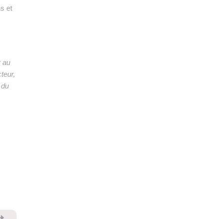
s et
r au
teur,
 du
⏩