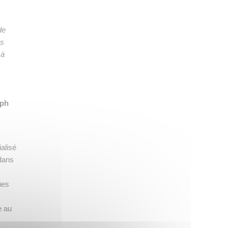
de
us
 à
eph
alisé
 dans
ues
e au