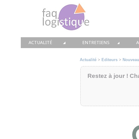
ACTUALITÉ
ENTRETIENS
TOUTES LES NEWS
LES DOSSIERS FAQ LOGIS
T
Actualité
>
Editeurs
>
Nouveau
• CONSEIL
• ENTREPÔT
•
Restez à jour ! Ch
• SOLUTIONS
• TRANSPORT
• EQUIPEMENTS
• WMS / TMS
•
• IMMOBILIER
• SUPPLY / CHAIN
• PRESTATION
LES PAROLES D'EXPERT
•