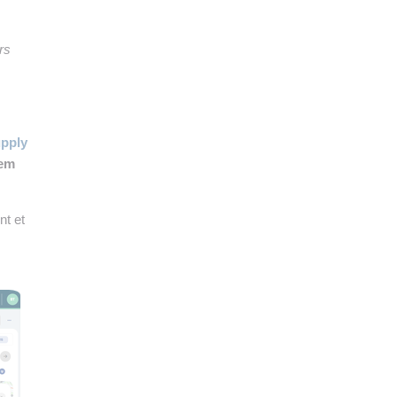
👉 PROMOUVOIR SON LIVRE BLANC
PLAN. EDITORIAL
rs
upply
tem
nt et