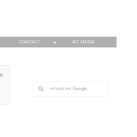
CONTACT
KIT MEDIA
KIT MEDIA
👉 INSCRIRE SA SOCIÉTÉ
in
👉 PUBLIER SES NEWS
👉 ANNONCER SUR FAQ
👉 PRENDRE LA PAROLE
👉 PROMOUVOIR SON WEBINAR