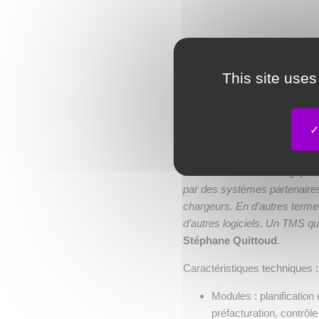
Périmètre fon
This site uses
«
D’un point de vue fonctionn
la double activité affrètement
de produit TMS Acteos
. «
S
prévision, permettant de pré
dont le moteur s’enrichit con
différenciation technologique
par des systèmes partenaires
chargeurs. En d’autres termes
d’autres logiciels. Un TMS qui 
Stéphane Quittoud
.
Caractéristiques techniques :
Modules : planification 
préfacturation, contrôl