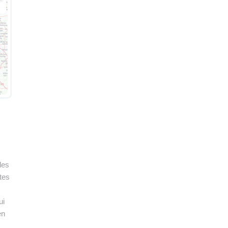
des
tes
ui
en