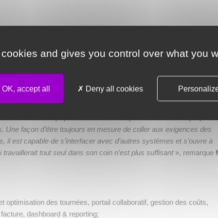
ctionnel et ergonomie
 cookies and gives you control over what you w
el, à la sortie de ce TMS nous serons parmi les rares éditeurs à prop
 et gestion flotte propre ou dédiée
», observe
M. Stéphane Quittoud,
olution unique ou presque, ce TMS Acteos intègrera notre moteur de
OK, accept all
Deny all cookies
Personaliz
calculer des plannings de transport. Nous sommes devant une solutio
tinuellement de l’ensemble des acquis de la suite Acteos. Autre éléme
, le TMS a été conçu pour recevoir les briques fonctionnelles proposé
. Une façon d’être toujours en mesure de coller aux exigences des
, il est capable de s’interfacer avec d’autres systèmes et s’ouvre à
travaillerait tout seul dans son coin n’est plus suffisant
», remarque
et optimisation des tournées, portail collaboratif, gestion des coûts,
e facture, dashboard & reporting;