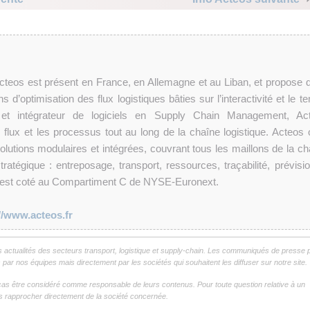
cteos est présent en France, en Allemagne et au Liban, et propose 
 d’optimisation des flux logistiques bâties sur l’interactivité et le 
ur et intégrateur de logiciels en Supply Chain Management, Ac
 flux et les processus tout au long de la chaîne logistique. Acteos o
utions modulaires et intégrées, couvrant tous les maillons de la ch
ratégique : entreposage, transport, ressources, traçabilité, prévisi
 est coté au Compartiment C de NYSE-Euronext.
//www.acteos.fr
s actualités des secteurs transport, logistique et supply-chain. Les communiqués de presse 
par nos équipes mais directement par les sociétés qui souhaitent les diffuser sur notre site.
as être considéré comme responsable de leurs contenus. Pour toute question relative à un
 rapprocher directement de la société concernée.