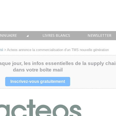
ANNUAIRE
LIVRES BLANCS
NEWSLETTER
TIQUE
OUS LES ACTEURS
té
>
Acteos annonce la commercialisation d’un TMS nouvelle génération
 CONSEIL
aque jour, les infos essentielles de la supply cha
dans votre boîte mail
• SOLUTIONS
 INTEGRATION
Inscrivez-vous gratuitement
• FORMATION
 IMMOBILIER