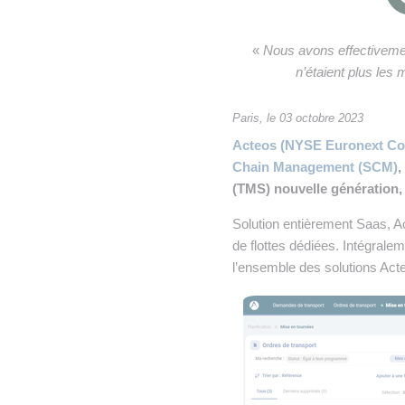
• NOMINATIONS
TOUTES LES INTERVIEWS
•
• ÉVÈNEMENTS
👉 PRENDRE LA PAROLE
•
«
Nous avons effectiveme
n’étaient plus le
WEBINAIRES
👉 PLANNING EDITORIAL
Paris, le 03 octobre 2023
REVUE DE PRESSE

Acteos (NYSE Euronext Comp
Chain Management (SCM)
,
NEWSLETTER
(TMS) nouvelle génération, 
👉 PUBLIER SES NEWS
Solution entièrement Saas, Ac
de flottes dédiées. Intégral
l’ensemble des solutions Act