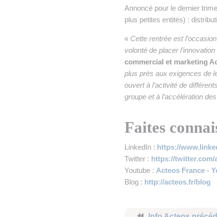
Annoncé pour le dernier trim
plus petites entités) : distrib
«
Cette rentrée est l’occasion
volonté de placer l’innovation
commercial et marketing A
plus près aux exigences de l
ouvert à l’activité de différ
groupe et à l’accélération de
Faites connai
LinkedIn :
https://www.link
Twitter :
https://twitter.com
Youtube :
Acteos France - 
Blog :
http://acteos.fr/blog
⏪
Info Acteos précé