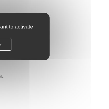
ant to activate
oser
 Chef
e
n
nt de
es
M.