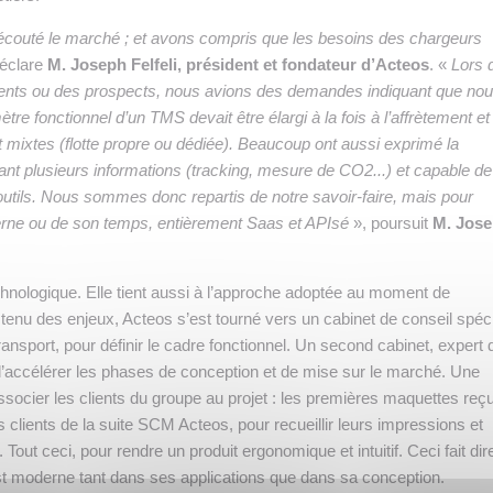
couté le marché ; et avons compris que les besoins des chargeurs
éclare
M. Joseph Felfeli, président et fondateur d’Acteos
. «
Lors 
ients ou des prospects, nous avions des demandes indiquant que no
ètre fonctionnel d’un TMS devait être élargi à la fois à l’affrètement et
t mixtes (flotte propre ou dédiée). Beaucoup ont aussi exprimé la
nt plusieurs informations (tracking, mesure de CO2...) et capable de
tils. Nous sommes donc repartis de notre savoir-faire, mais pour
ne ou de son temps, entièrement Saas et APIsé
», poursuit
M. Jos
chnologique. Elle tient aussi à l’approche adoptée au moment de
nu des enjeux, Acteos s’est tourné vers un cabinet de conseil spéci
ansport, pour définir le cadre fonctionnel. Un second cabinet, expert
’accélérer les phases de conception et de mise sur le marché. Une
ssocier les clients du groupe au projet : les premières maquettes reç
 clients de la suite SCM Acteos, pour recueillir leurs impressions et
r. Tout ceci, pour rendre un produit ergonomique et intuitif. Ceci fait dir
t moderne tant dans ses applications que dans sa conception.