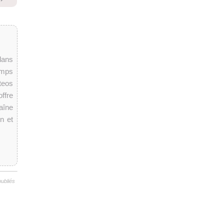
dans
temps
teos
ffre
aîne
on et
publiés