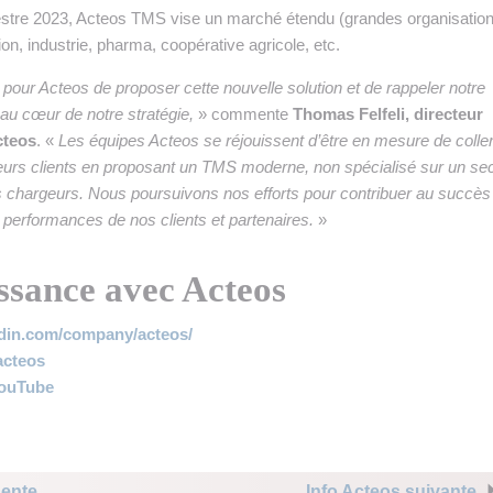
estre 2023, Acteos TMS vise un marché étendu (grandes organisation
ution, industrie, pharma, coopérative agricole, etc.
 pour Acteos de proposer cette nouvelle solution et de rappeler notre
 au cœur de notre stratégie,
» commente
Thomas Felfeli, directeur
cteos
. «
Les équipes Acteos se réjouissent d’être en mesure de colle
eurs clients en proposant un TMS moderne, non spécialisé sur un sec
ents chargeurs. Nous poursuivons nos efforts pour contribuer au succès
s performances de nos clients et partenaires.
»
ssance avec Acteos
edin.com/company/acteos/
/acteos
YouTube
dente
Info Acteos suivante