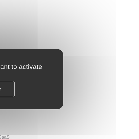
ue est
ères
ant to activate
s
 donc
 et
e
 SaaS