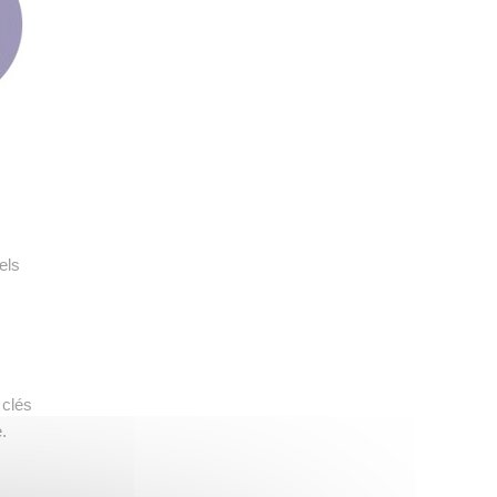
els
 clés
.