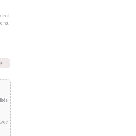
ement
oins.
⏩
ités
avec