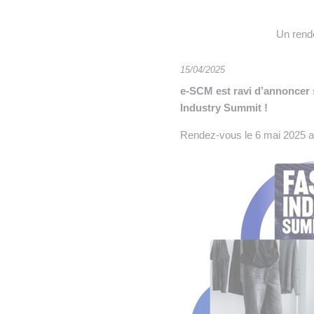
• NOMINATIONS
TOUTES LES INTERVIEWS
•
Un rende
• ÉVÈNEMENTS
👉 PRENDRE LA PAROLE
•
WEBINAIRES
👉 PLANNING EDITORIAL
15/04/2025
e-SCM est ravi d’annoncer 
REVUE DE PRESSE

Industry Summit !
NEWSLETTER
Rendez-vous le 6 mai 2025 a
👉 PUBLIER SES NEWS