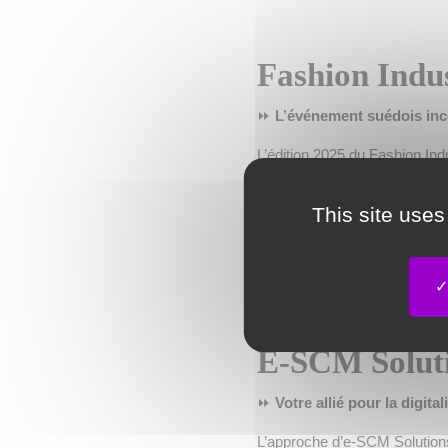
Fashion Indu
⏩
L’événement suédois in
L’édition 2025 du Fashion Ind
L’industrie de la mode en tran
plus que jamais pertinente da
This site uses
de durabilité n’a cessé de cr
exigences de plus en plus str
une occasion unique de se ra
bâtir des partenariats stratég
E-SCM Solut
⏩
Votre allié pour la digita
L’approche d’e-SCM Solutions 