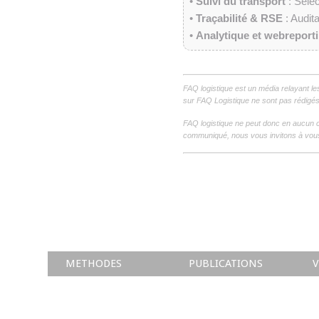
•
Suivi du transport
: Sélec
•
Traçabilité & RSE
: Audit
•
Analytique et webreport
FAQ logistique est un média relayant le
sur FAQ Logistique ne sont pas rédigés 
FAQ logistique ne peut donc en aucun c
communiqué, nous vous invitons à vous
METHODES
PUBLICATIONS
V