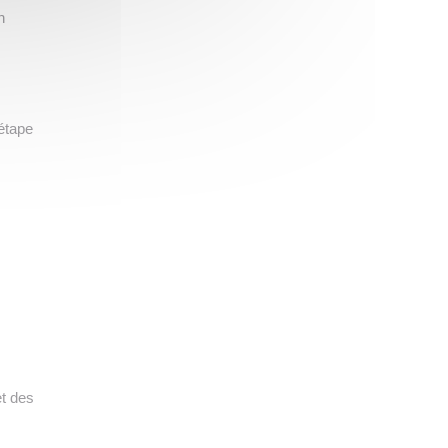
n
étape
s
et des