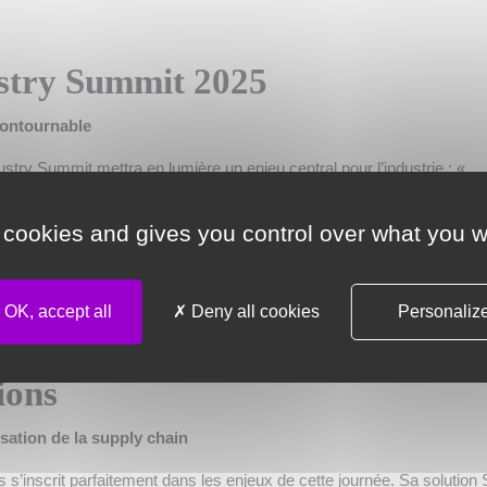
stry Summit 2025
contournable
ustry Summit mettra en lumière un enjeu central pour l’industrie : «
sition : transformation digitale et innovation durable ». Cette thématiq
ns un secteur où la pression pour innover tout en respectant des crit
 cookies and gives you control over what you w
oître. Les acteurs du marché doivent se réinventer pour répondre à de
ictes, tant sur le plan environnemental que social. Cette journée sera
ssembler pour échanger des idées, découvrir des solutions de pointe
OK, accept all
Deny all cookies
Personaliz
iques pour un avenir plus vert et plus connecté.
ions
lisation de la supply chain
s’inscrit parfaitement dans les enjeux de cette journée. Sa solution