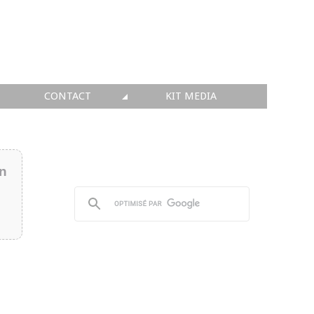
CONTACT
KIT MEDIA
KIT MEDIA
👉 INSCRIRE SA SOCIÉTÉ
in
👉 PUBLIER SES NEWS
👉 ANNONCER SUR FAQ
👉 PRENDRE LA PAROLE
👉 PROMOUVOIR SON WEBINAR