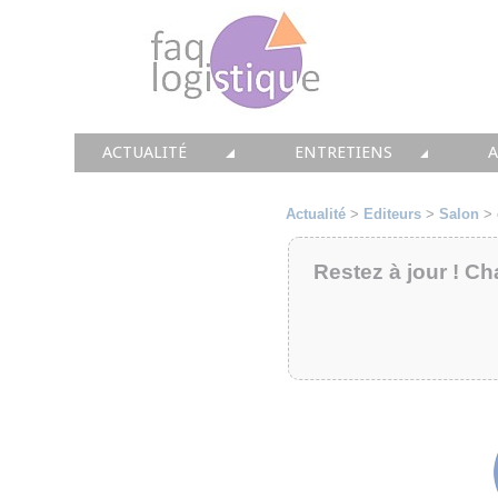
ACTUALITÉ
ENTRETIENS
TOUTES LES NEWS
LES DOSSIERS FAQ LOGIS
T
Actualité
>
Editeurs
>
Salon
>
• CONSEIL
• ENTREPÔT
•
Restez à jour ! Ch
• SOLUTIONS
• TRANSPORT
• EQUIPEMENTS
• WMS / TMS
•
• IMMOBILIER
• SUPPLY / CHAIN
• PRESTATION
LES PAROLES D'EXPERT
•