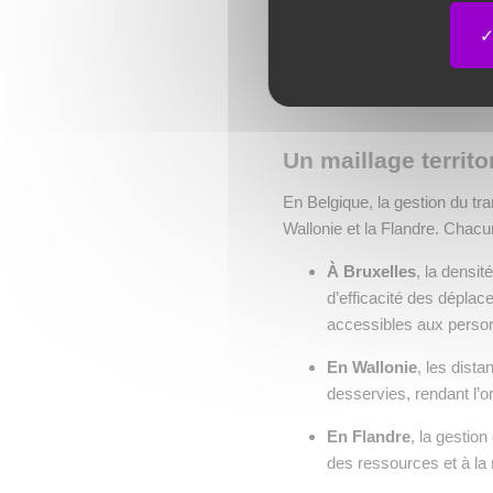
D’une pression budgétaire 
publiques, qui ne suivent pas
dépensé pour garantir la conti
Un maillage territ
En Belgique, la gestion du tra
Wallonie et la Flandre. Chacu
À Bruxelles
, la densit
d’efficacité des dépla
accessibles aux person
En Wallonie
, les dist
desservies, rendant l’o
En Flandre
, la gestion
des ressources et à la 