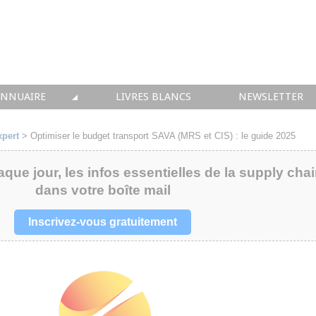
ANNUAIRE
LIVRES BLANCS
NEWSLETTER
TIQUE
OUS LES ACTEURS
xpert
>
Optimiser le budget transport SAVA (MRS et CIS) : le guide 2025
 CONSEIL
aque jour, les infos essentielles de la supply cha
dans votre boîte mail
• SOLUTIONS
 INTEGRATION
Inscrivez-vous gratuitement
• FORMATION
 IMMOBILIER