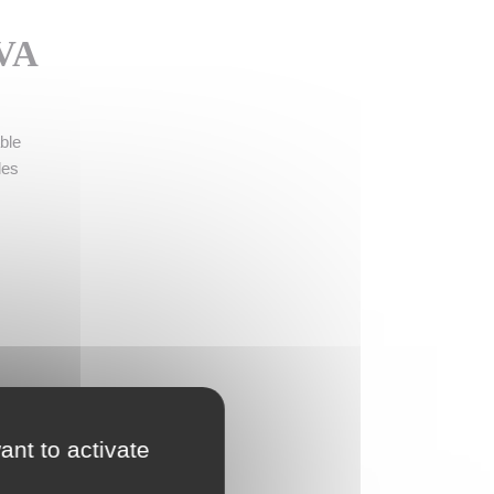
AVA
ble
les
ap de
ant to activate
 une