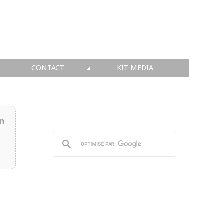
CONTACT
KIT MEDIA
KIT MEDIA
👉 INSCRIRE SA SOCIÉTÉ
in
👉 PUBLIER SES NEWS
👉 ANNONCER SUR FAQ
👉 PRENDRE LA PAROLE
👉 PROMOUVOIR SON WEBINAR