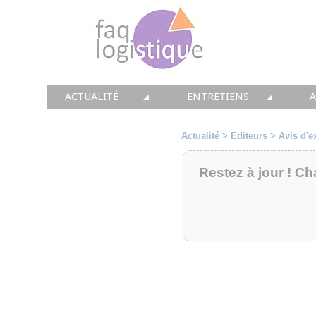
ACTUALITÉ
ENTRETIENS
TOUTES LES NEWS
LES DOSSIERS FAQ LOGIS
T
Actualité
>
Editeurs
>
Avis d'e
• CONSEIL
• ENTREPÔT
•
Restez à jour ! Ch
• SOLUTIONS
• TRANSPORT
• EQUIPEMENTS
• WMS / TMS
•
• IMMOBILIER
• SUPPLY / CHAIN
• PRESTATION
LES PAROLES D'EXPERT
•