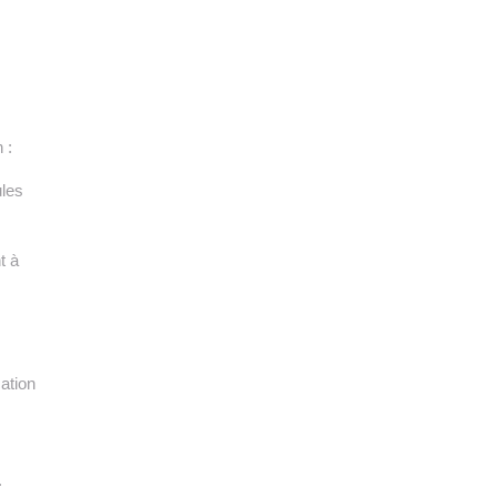
 :
ules
t à
ation
.