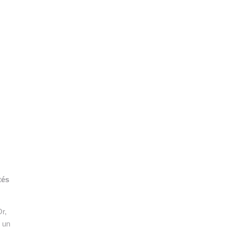
👉 PROMOUVOIR SON LIVRE BLANC
PLAN. EDITORIAL
tés
r,
r un