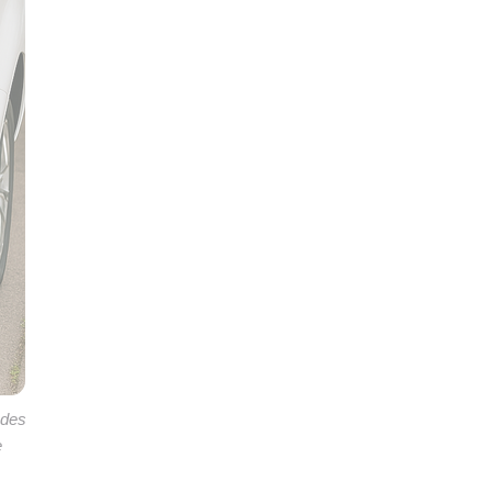
 des
e