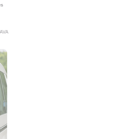
es
SAVA