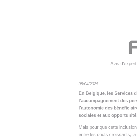
• NOMINATIONS
TOUTES LES INTERVIEWS
•
• ÉVÈNEMENTS
👉 PRENDRE LA PAROLE
•
WEBINAIRES
👉 PLANNING EDITORIAL
REVUE DE PRESSE

NEWSLETTER
Avis d'expert
👉 PUBLIER SES NEWS
08/04/2025
En Belgique, les Services d
l’accompagnement des perso
l’autonomie des bénéficiair
sociales et aux opportunité
Mais pour que cette inclusion 
entre les coûts croissants, la