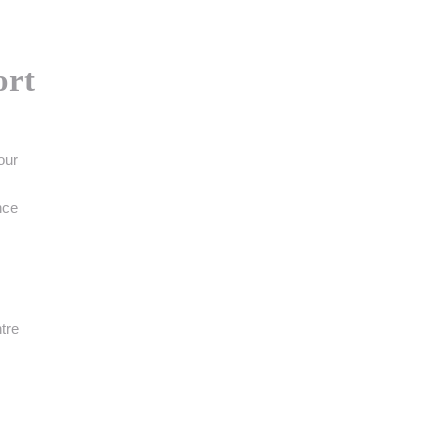
ort
our
nce
tre