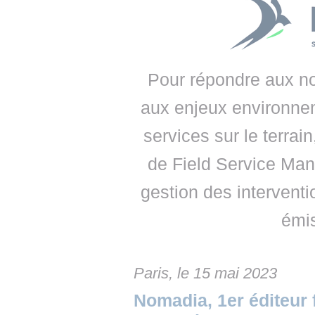
• NOMINATIONS
TOUTES LES INTERVIEWS
• INTRAL
• ÉVÈNEMENTS
👉 PRENDRE LA PAROLE
• PRESTA
WEBINAIRES
👉 PLANNING EDITORIAL
• RECRU
Pour répondre aux nou
REVUE DE PRESSE
👉 INSCRI
aux enjeux environne
services sur le terra
NEWSLETTER
de Field Service Mana
👉 PUBLIER SES NEWS
gestion des interventi
émi
Paris, le 15 mai 2023
Nomadia, 1er éditeur 