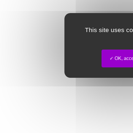
This site uses c
OK, accep