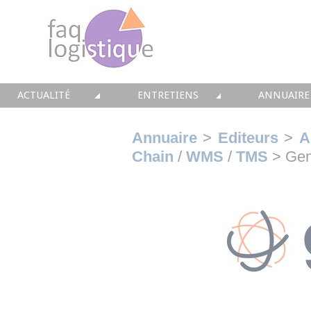
ACTUALITÉ
ENTRETIENS
ANNUAIRE
TOUTES LES NEWS
LES DOSSIERS FAQ LOGISTIQUE
TOUS LES 
Annuaire
>
Editeurs
>
A
Chain
/
WMS
/
TMS
> Gen
• CONSEIL
• ENTREPÔT
• CONSEI
• SOLUTIONS
• TRANSPORT
• SOLUTI
• EQUIPEMENTS
• WMS / TMS
• INTEGR
• IMMOBILIER
• SUPPLY / CHAIN
• FORMA
• PRESTATION
LES PAROLES D'EXPERT
• IMMOBI