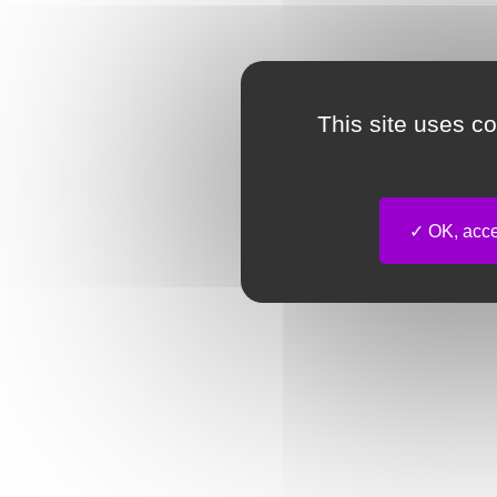
This site uses c
OK, accep