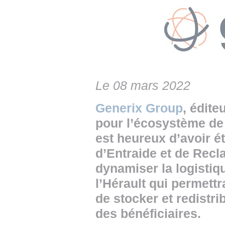
• NOMINATIONS
TOUTES LES INTERVIEWS
• INTRAL
• ÉVÈNEMENTS
👉 PRENDRE LA PAROLE
• PRESTA
WEBINAIRES
👉 PLANNING EDITORIAL
• RECRU
REVUE DE PRESSE
👉 INSCRI
Le 08 mars 2022
NEWSLETTER
Generix Group
, édite
👉 PUBLIER SES NEWS
pour l’écosystème de
est heureux d’avoir ét
d’Entraide et de Rec
dynamiser la logistiq
l’Hérault qui permettr
de stocker et redistri
des bénéficiaires.