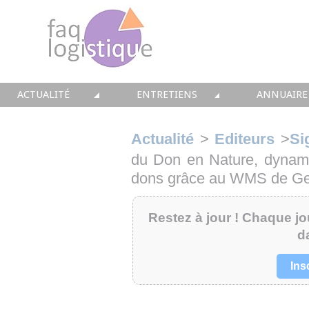
ACTUALITÉ
ENTRETIENS
ANNUAIRE
TOUTES LES NEWS
LES DOSSIERS FAQ LOGISTIQUE
TOUS LES 
Actualité
>
Editeurs
>
Si
• CONSEIL
• ENTREPÔT
• CONSEI
du Don en Nature, dynami
dons grâce au WMS de Ge
• SOLUTIONS
• TRANSPORT
• SOLUTI
Restez à jour ! Chaque jou
• EQUIPEMENTS
• WMS / TMS
• INTEGR
d
• IMMOBILIER
• SUPPLY / CHAIN
• FORMA
Ins
• PRESTATION
LES PAROLES D'EXPERT
• IMMOBI