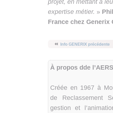
projet, en mettant à leu
expertise métier.
»
Phi
France chez Generix 
⏪
Info GENERIX précédente
À propos dde l’AER
Créée en 1967 à Montp
de Reclassement So
gestion et l’animati