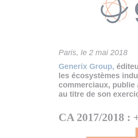
• NOMINATIONS
TOUTES LES INTERVIEWS
• INTRAL
• ÉVÈNEMENTS
👉 PRENDRE LA PAROLE
• PRESTA
WEBINAIRES
👉 PLANNING EDITORIAL
• RECRU
REVUE DE PRESSE
👉 INSCRI
Paris, le 2 mai 2018
NEWSLETTER
Generix Group,
éditeu
👉 PUBLIER SES NEWS
les écosystèmes indus
commerciaux, publie a
au titre de son exerc
CA 2017/2018 :