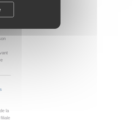
tiques
e
s sur
maine
 son
vant
re
s
de la
iliale