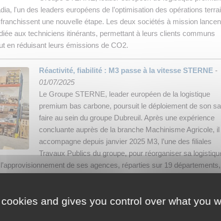
a, l'un des leaders européens de l’optimisation des opérations terra
franchissent une nouvelle étape. Les deux sociétés à mission lancen
diée aux techniciens itinérants, permettant à leurs clients communs
tout en réduisant leurs émissions de CO2.
Réactivité, fiabilité : M3 passe à la vitesse STERNE
-
01/07/2025
Le Groupe STERNE, leader européen de la logistique
premium bas carbone, poursuit le déploiement de son sa
faire au sein du groupe Dubreuil. Après une expérience
concluante auprès de la branche Machinisme Agricole, il
accompagne depuis janvier 2025 M3, l’une des filiales
Travaux Publics du groupe, pour réorganiser sa logistiqu
r l’approvisionnement de ses agences, réparties sur 19 départements,
 cookies and gives you control over what you w
Réactivité express : Distri Cash muscle sa logistique
pièces détachées avec STERNE
-
16/06/2025