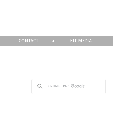
CONTACT
KIT MEDIA
KIT MEDIA
👉 INSCRIRE SA SOCIÉTÉ
👉 PUBLIER SES NEWS
👉 ANNONCER SUR FAQ
👉 PRENDRE LA PAROLE
👉 PROMOUVOIR SON WEBINAR