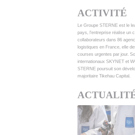
• NOMINATIONS
TOUTES LES INTERVIEWS
•
ACTIVITÉ
• ÉVÈNEMENTS
👉 PRENDRE LA PAROLE
•
Le Groupe STERNE est le lea
WEBINAIRES
👉 PLANNING EDITORIAL
pays, l’entreprise réalise un 
collaborateurs dans 86 agenc
REVUE DE PRESSE

logistiques en France, elle d
courses urgentes par jour. So
NEWSLETTER
internationaux SKYNET et WC
STERNE poursuit son dévelo
👉 PUBLIER SES NEWS
majoritaire Tikehau Capital.
ACTUALITÉ