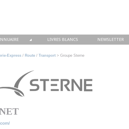
ANNUAIRE
LIVRES BLANCS
NEWSLETTER
TIQUE
OUS LES ACTEURS
rie-Express
/
Route
/
Transport
> Groupe Sterne
 CONSEIL
• SOLUTIONS
 INTEGRATION
• FORMATION
RNET
 IMMOBILIER
.com/