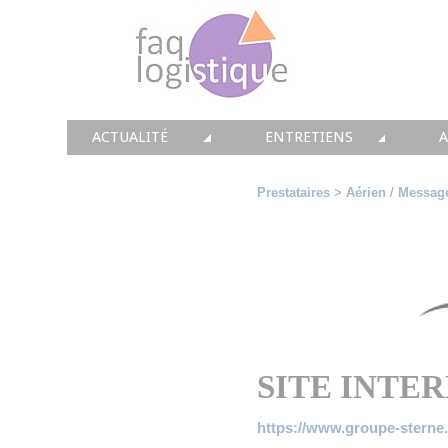
ACTUALITÉ
ENTRETIENS
TOUTES LES NEWS
LES DOSSIERS FAQ LOGIS
T
Prestataires
>
Aérien
/
Message
• CONSEIL
• ENTREPÔT
•
• SOLUTIONS
• TRANSPORT
• EQUIPEMENTS
• WMS / TMS
•
• IMMOBILIER
• SUPPLY / CHAIN
SITE INTE
• PRESTATION
LES PAROLES D'EXPERT
•
https://www.groupe-sterne