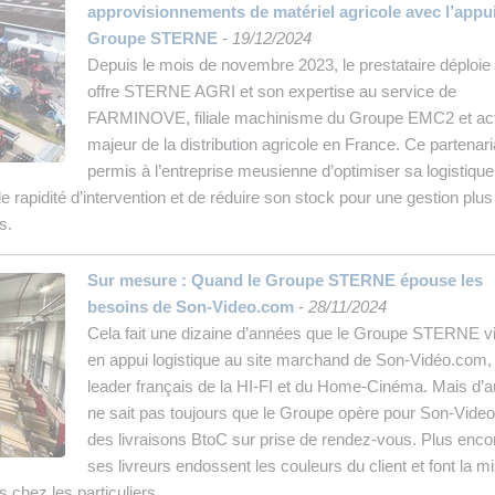
approvisionnements de matériel agricole avec l’appu
Groupe STERNE
-
19/12/2024
Depuis le mois de novembre 2023, le prestataire déploie
offre STERNE AGRI et son expertise au service de
FARMINOVE, filiale machinisme du Groupe EMC2 et ac
majeur de la distribution agricole en France. Ce partenari
permis à l’entreprise meusienne d’optimiser sa logistique
e rapidité d’intervention et de réduire son stock pour une gestion plus
s.
Sur mesure : Quand le Groupe STERNE épouse les
besoins de Son-Video.com
-
28/11/2024
Cela fait une dizaine d’années que le Groupe STERNE v
en appui logistique au site marchand de Son-Vidéo.com, 
leader français de la HI-FI et du Home-Cinéma. Mais d’
ne sait pas toujours que le Groupe opère pour Son-Vide
des livraisons BtoC sur prise de rendez-vous. Plus enco
ses livreurs endossent les couleurs du client et font la m
s chez les particuliers.