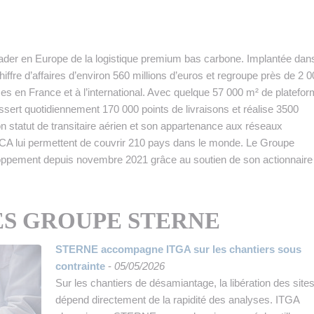
 INTRALOGISTIQUE
 PRESTATION LOGISTIQUE
der en Europe de la logistique premium bas carbone. Implantée dan
• RECRUTEMENT
chiffre d’affaires d’environ 560 millions d’euros et regroupe près de 2 
es en France et à l’international. Avec quelque 57 000 m² de platefo
 INSCRIRE SA SOCIÉTÉ
essert quotidiennement 170 000 points de livraisons et réalise 3500
n statut de transitaire aérien et son appartenance aux réseaux
A lui permettent de couvrir 210 pays dans le monde. Le Groupe
ppement depuis novembre 2021 grâce au soutien de son actionnaire
S GROUPE STERNE
STERNE accompagne ITGA sur les chantiers sous
contrainte
-
05/05/2026
Sur les chantiers de désamiantage, la libération des site
dépend directement de la rapidité des analyses. ITGA