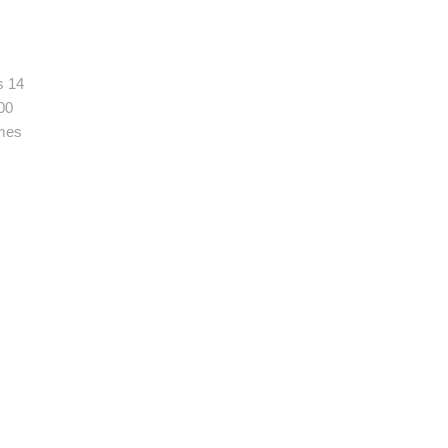
👉 PROMOUVOIR SON LIVRE BLANC
PLAN. EDITORIAL
s 14
000
rmes
s