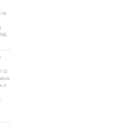
 et
t
t
ERNE,
e
on 11
ations
de 3
4