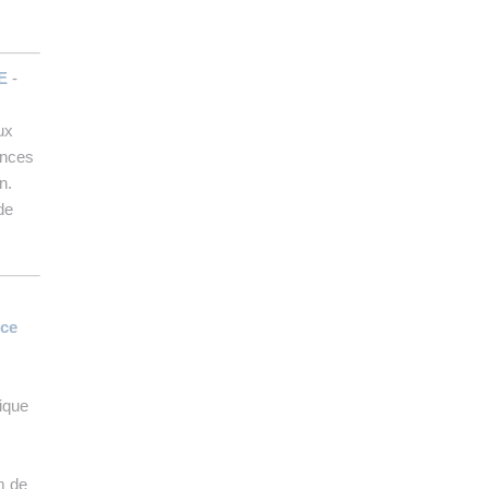
E
-
ux
ences
n.
de
ice
ique
m de