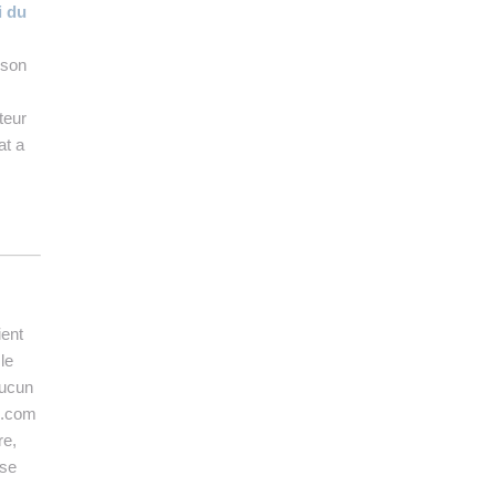
i du
 son
teur
at a
ient
le
aucun
o.com
re,
ise