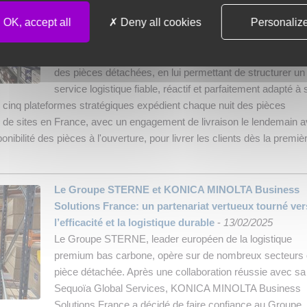
Distri Cash, acteur national de la distribution de pneuma
OK, accept all
Deny all cookies
Personaliz
et pièces détachées automobiles, s’appuie depuis 13 an
les services du Groupe STERNE. Ce partenariat a
accompagné la diversification de Distri Cash dans le do
des pièces détachées, en lui permettant de structurer un
service logistique fiable, réactif et parfaitement adapté à
i, cinq plateformes stratégiques expédient chaque nuit des pièces
 de sites en France, avec un engagement de livraison le lendemain a
ponibilité des pièces à l'ouverture, pour livrer les clients dès la premiè
Le Groupe STERNE et KONICA MINOLTA Business
Solutions France: un partenariat vertueux tourné ver
l’efficacité et la logistique durable
-
13/02/2025
Le Groupe STERNE, leader européen de la logistique
premium bas carbone, opère sur de nombreux secteurs 
pièce détachée. Après une collaboration réussie avec sa f
Sequoïa Global Services, KONICA MINOLTA Business
Solutions France a décidé de faire confiance au Groupe