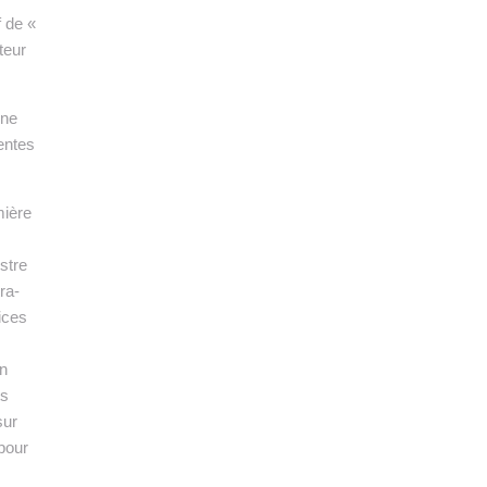
f de «
teur
une
tentes
mière
stre
ra-
ices
un
ts
sur
 pour