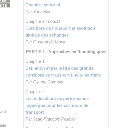
👉 PROMOUVOIR SON LIVRE BLANC
Chapitre éditorial
Par Yann Alix
PLAN. EDITORIAL
Chapitre introductif
Corridors de transport et évolution
globale des échanges
Par Gustaaf de Monie
PARTIE 1 - Approches méthodologiques
Chapitre 1
n
Définition et périmètre des grands
corridors de transport fluvio-maritime
Par Claude Comtois
Chapitre 2
Les indicateurs de performance
logistique pour les corridors de
é le
transport
Par Jean-François Pelletier
pelé