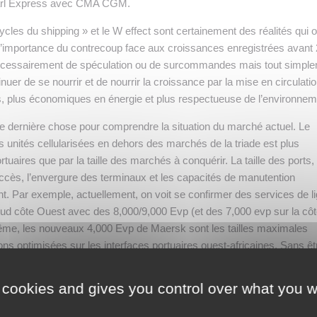
Pearl Express avec CMA CGM.
les du shipping » et le W effect sont certainement des réalités qui o
 l’importance du contrecoup face aux croissances enregistrées avant
u nécessairement de spéculation ou de surcommandes mais tout simpl
nuer de se nourrir et de nourrir la croissance par la mise en circulati
s, plus économiques en énergie et plus respectueuse de l’environnem
 une dernière chose pour comprendre la situation du marché actuel. Le
 unités cellularisées en dehors des marchés de la triade est plus
ortuaires que par la taille des marchés à conquérir. La taille des ports,
cès, l’envergure des terminaux et les capacités de manutention
nt. Par exemple, actuellement, on voit se confirmer des services de l
Sud côte Ouest avec des 8,000/9,000 Evp (et des 7,000 evp sur la côt
ême, les nouveaux 4,000 Evp de Maersk sont les tailles maximales
ions optimisées sur les interfaces portuaires ouest-africaines. Sans êt
t, la massification sur de nouvelles grandes routes maritimes reste
uaires proposées.
 cookies and gives you control over what you w