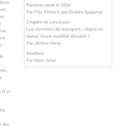
tions
Panama canal in 2014
avec
Par Fritz Pinnock and Ibrahim Ajagunna
ces
Chapitre de conclusion
e
Les corridors de transport : objets en
eux
faveur d’une mobilité durable ?
nce
Par Jérôme Verny
s.
Postface
de
Par Marc Juhel
s
nts.
es
LG et
fre
r des