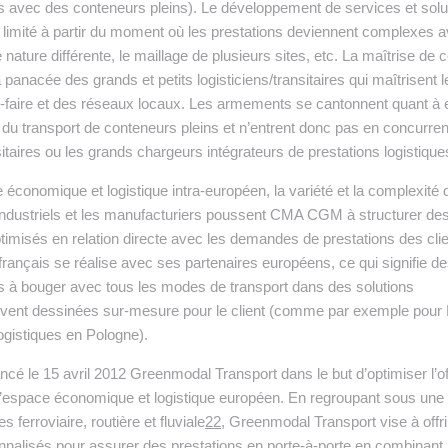
 avec des conteneurs pleins). Le développement de services et solu
e limité à partir du moment où les prestations deviennent complexes 
ature différente, le maillage de plusieurs sites, etc. La maîtrise de 
anacée des grands et petits logisticiens/transitaires qui maîtrisent l
-faire et des réseaux locaux. Les armements se cantonnent quant à 
s du transport de conteneurs pleins et n’entrent donc pas en concurre
itaires ou les grands chargeurs intégrateurs de prestations logistique
 économique et logistique intra-européen, la variété et la complexité 
industriels et les manufacturiers poussent CMA CGM à structurer de
imisés en relation directe avec les demandes de prestations des clie
ançais se réalise avec ses partenaires européens, ce qui signifie d
s à bouger avec tous les modes de transport dans des solutions
vent dessinées sur-mesure pour le client (comme par exemple pour 
ogistiques en Pologne).
é le 15 avril 2012 Greenmodal Transport dans le but d’optimiser l’of
 l’espace économique et logistique européen. En regroupant sous une
 ferroviaire, routière et fluviale
22
, Greenmodal Transport vise à offri
nnalisés pour assurer des prestations en porte-à-porte en combinant