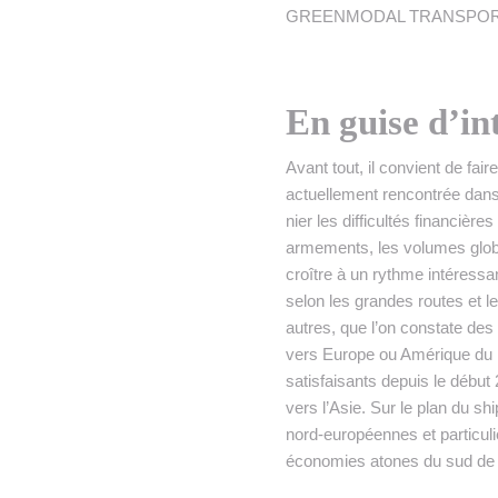
GREENMODAL TRANSPORT, spéci
En guise d’in
Avant tout, il convient de fair
actuellement rencontrée dans 
nier les difficultés financièr
armements, les volumes glob
croître à un rythme intéress
selon les grandes routes et l
autres, que l’on constate des 
vers Europe ou Amérique du N
satisfaisants depuis le débu
vers l’Asie. Sur le plan du 
nord-européennes et particul
économies atones du sud de 