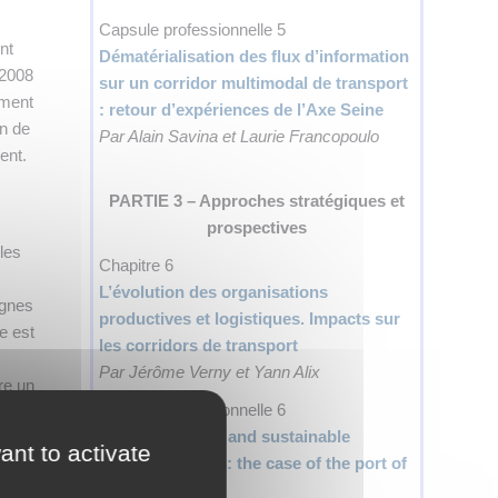
Capsule professionnelle 5
nt
Dématérialisation des flux d’information
 2008
sur un corridor multimodal de transport
ement
: retour d’expériences de l’Axe Seine
on de
Par Alain Savina et Laurie Francopoulo
ent.
PARTIE 3 – Approches stratégiques et
prospectives
 les
Chapitre 6
L’évolution des organisations
ignes
productives et logistiques. Impacts sur
e est
les corridors de transport
Par Jérôme Verny et Yann Alix
re un
Capsule professionnelle 6
Toward efficient and sustainable
ant to activate
transport chains: the case of the port of
Rotterdam