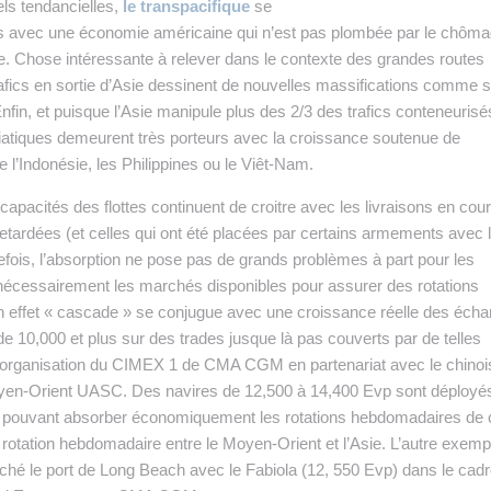
els tendancielles,
le transpacifique
se
ns avec une économie américaine qui n’est pas plombée par le chôma
ie. Chose intéressante à relever dans le contexte des grandes routes
afics en sortie d’Asie dessinent de nouvelles massifications comme s
in, et puisque l’Asie manipule plus des 2/3 des trafics conteneurisé
-asiatiques demeurent très porteurs avec la croissance soutenue de
l’Indonésie, les Philippines ou le Viêt-Nam.
pacités des flottes continuent de croitre avec les livraisons en cou
tardées (et celles qui ont été placées par certains armements avec l
fois, l’absorption ne pose pas de grands problèmes à part pour les
 nécessairement les marchés disponibles pour assurer des rotations
 effet « cascade » se conjugue avec une croissance réelle des éch
de 10,000 et plus sur des trades jusque là pas couverts par de telles
réorganisation du CIMEX 1 de CMA CGM en partenariat avec le chinoi
oyen-Orient UASC. Des navires de 12,500 à 14,400 Evp sont déployé
s pouvant absorber économiquement les rotations hebdomadaires de
otation hebdomadaire entre le Moyen-Orient et l’Asie. L’autre exemp
uché le port de Long Beach avec le Fabiola (12, 550 Evp) dans le cad