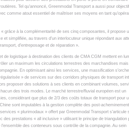
t routières. Tel qu’annoncé, Greenmodal Transport a aussi pour objecti
vec comme atout essentiel de maîtriser ses moyens en tant qu’opéra
 « grâce à la complémentarité de ses cinq composantes, il propose 
e et simplifiée, au travers d’un interlocuteur unique répondant aux at
transport, d’entreposage et de réparation ».
 et de logistique à destination des clients de CMA CGM mettent en lu
ntrôler un maximum les circulations terrestres des marchandises mais
mpagnie. En optimisant ainsi les services, une massification s’orche
régularisée » de services sur des corridors physiques de transport int
s proposer des solutions à ses clients en combinant volumes, serv
chacun des trois modes. Le marché terrestre/fluvial européen est un
es, considérant que plus de 2/3 des coûts totaux de transport pour 
Chine sont imputables à la gestion complète des post-acheminemen
s services « plurimodaux » offert par Greenmodal Transport s’articule 
ec des prestations « all inclusive » utilisant le principe de triangulation
ce l’ensemble des conteneurs sous contrôle de la compagnie. Au sein