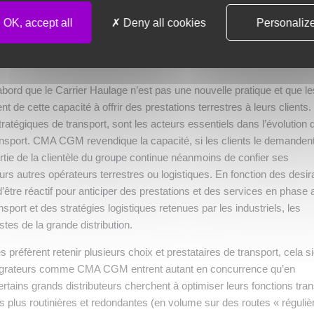
mme fournisseur intégré 
OK, accept all
Deny all cookies
Personaliz
ultimodales de transport : le 
’abord que le Carrier Haulage n’est pas une nouvelle pratique et que le
 de cette capacité à offrir des prestations terrestres à leurs clients
tratégiques de transport, sont les acteurs essentiels dans l’évolution 
ansport. CMA CGM revendique la capacité, si les clients le demandent
artie de la clientèle du groupe continue néanmoins de confier ses
urs autres opérateurs terrestres ou logistiques. En fonction des desir
être réactif pour anticiper des prestations et des services en phase
nsport et des stratégies logistiques retenues par les industriels, les
stes de la grande distribution.
réfèrent retenir plusieurs choix et prestataires de transport, cela si
intégrateurs comme CMA CGM entrent autant en concurrence qu’en
rtains grands distributeurs cherchent à optimiser leurs fonctions tran
les plus routinières et redondantes (en volume sur des routes « réguliè