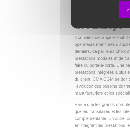
CMA CGM co
prestations m
de l’Europe
Il convient de rappeler tout d
opérateurs maritimes disposent
derniers, de par leurs choix s
prestations modales et de tr
faire du porte-à-porte. Une p
prestations intégrées à plusie
du client, CMA CGM se doit d’
l’évolution des besoins de tra
manufacturiers et les spéciali
Parce que les grands comptes p
que les transitaires et les 
complémentarité. En outre, ce
en intégrant les prestations 