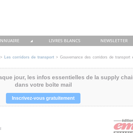
ANNUAIRE
LIVRES BLANCS
NEWSLETTER
TIQUE
OUS LES ACTEURS
>
Les corridors de transport
> Gouvernance des corridors de transport 
 CONSEIL
aque jour, les infos essentielles de la supply cha
• SOLUTIONS
dans votre boîte mail
 INTEGRATION
Inscrivez-vous gratuitement
• FORMATION
 IMMOBILIER
s