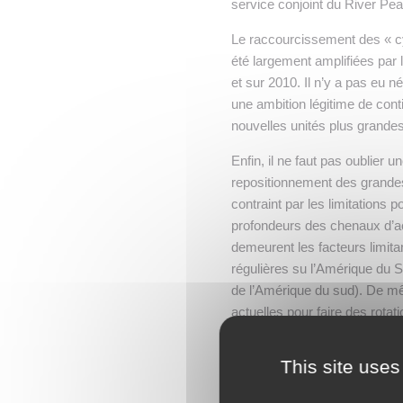
service conjoint du River 
Le raccourcissement des « cyc
été largement amplifiées par
et sur 2010. Il n’y a pas e
une ambition légitime de conti
nouvelles unités plus grande
Enfin, il ne faut pas oublier
repositionnement des grandes
contraint par les limitations p
profondeurs des chenaux d’ac
demeurent les facteurs limita
régulières su l’Amérique du 
de l’Amérique du sud). De m
actuelles pour faire des rotat
facteur totalement déterminan
tributaire des capacités port
This site uses