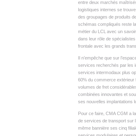
entre deux marchés maîtrisés
logistiques internes se trouv
des groupages de produits de n
schémas compliqués reste la p
métier du LCL avec un savoir
dans leur rôle de spécialiste
frontale avec les grands trans
Il n’empêche que sur l’espace
services recherchés par les 
services intermodaux plus opt
60% du commerce extérieur fr
volumes de fret considérable
combinées innovantes et sou
ses nouvelles implantations l
Pour ce faire, CMA CGM a lanc
de services de transport sur
même bannière ses cinq filiales
services modulaires et perso