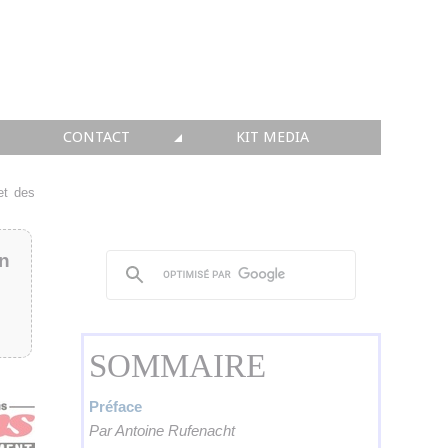
CONTACT
KIT MEDIA
KIT MEDIA
et des
👉 INSCRIRE SA SOCIÉTÉ
in
👉 PUBLIER SES NEWS
👉 ANNONCER SUR FAQ
SOMMAIRE
👉 PRENDRE LA PAROLE
👉 PROMOUVOIR SON WEBINAR
Préface
Par Antoine Rufenacht