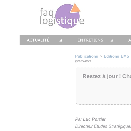
ACTUALITÉ
ENTRETIENS
TOUTES LES NEWS
LES DOSSIERS FAQ LOGIS
T
Publications
>
Editions EMS
gateways
• CONSEIL
• ENTREPÔT
•
Restez à jour ! Ch
• SOLUTIONS
• TRANSPORT
• EQUIPEMENTS
• WMS / TMS
•
• IMMOBILIER
• SUPPLY / CHAIN
• PRESTATION
LES PAROLES D'EXPERT
•
Par
Luc Portier
Directeur Etudes Stratégique