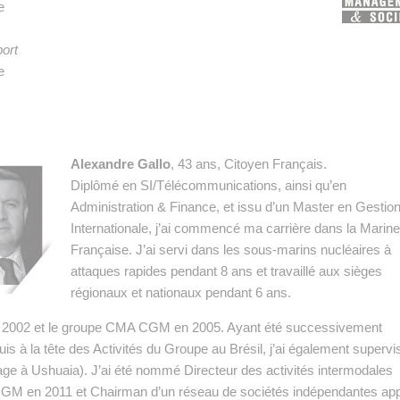
 INTRALOGISTIQUE
e
 PRESTATION LOGISTIQUE
ort
e
• RECRUTEMENT
 INSCRIRE SA SOCIÉTÉ
Alexandre Gallo
, 43 ans, Citoyen Français.
Diplômé en SI/Télécommunications, ainsi qu’en
Administration & Finance, et issu d’un Master en Gestio
Internationale, j’ai commencé ma carrière dans la Marine
Française. J’ai servi dans les sous-marins nucléaires à
attaques rapides pendant 8 ans et travaillé aux sièges
régionaux et nationaux pendant 6 ans.
é en 2002 et le groupe CMA CGM en 2005. Ayant été successivement
 à la tête des Activités du Groupe au Brésil, j’ai également supervis
e à Ushuaia). J’ai été nommé Directeur des activités intermodales
M en 2011 et Chairman d’un réseau de sociétés indépendantes ap