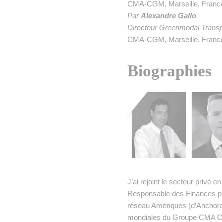
• NOMINATIONS
TOUTES LES INTERVIEWS
•
CMA-CGM, Marseille, Franc
Par
Alexandre Gallo
• ÉVÈNEMENTS
👉 PRENDRE LA PAROLE
•
Directeur Greenmodal Transp
CMA-CGM, Marseille, Franc
WEBINAIRES
👉 PLANNING EDITORIAL
Biographies
REVUE DE PRESSE

NEWSLETTER
👉 PUBLIER SES NEWS
J’ai rejoint le secteur priv
Responsable des Finances puis
réseau Amériques (d’Anchorag
mondiales du Groupe CMA CG