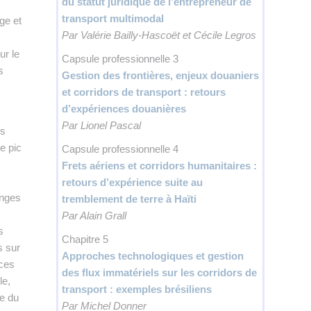
du statut juridique de l’entrepreneur de
transport multimodal
ge et
Par Valérie Bailly-Hascoët et Cécile Legros
ur le
Capsule professionnelle 3
s
Gestion des frontières, enjeux douaniers
et corridors de transport : retours
d’expériences douanières
Par Lionel Pascal
rs
e pic
Capsule professionnelle 4
Frets aériens et corridors humanitaires :
retours d’expérience suite au
anges
tremblement de terre à Haïti
Par Alain Grall
s
Chapitre 5
s sur
Approches technologiques et gestion
 ces
des flux immatériels sur les corridors de
le,
transport : exemples brésiliens
re du
Par Michel Donner