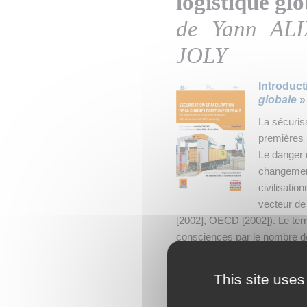
logistique glo
de Yann ALI
JOLY
Introduc
globale
»
La sécuris
premières 
Le danger 
changement
civilisatio
vecteur de 
[2002], OECD [2002]). Le terre
consciences par le nombre de
remettre en cause
in fine
le m
conteneur le support de l’atta
This site uses
volonté des institutions intern