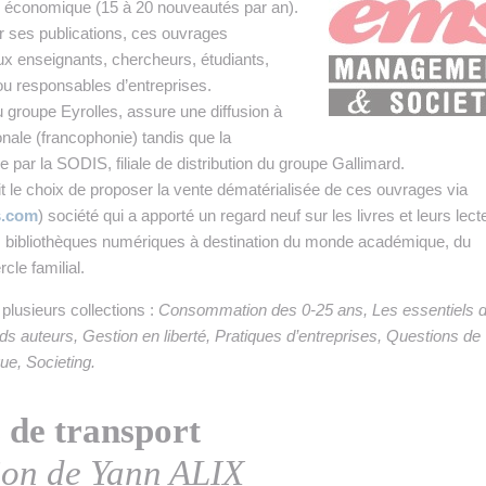
 INTRALOGISTIQUE
é économique (15 à 20 nouveautés par an).
 ses publications, ces ouvrages
 PRESTATION LOGISTIQUE
ux enseignants, chercheurs, étudiants,
ou responsables d’entreprises.
• RECRUTEMENT
u groupe Eyrolles, assure une diffusion à
ionale (francophonie) tandis que la
 INSCRIRE SA SOCIÉTÉ
ge par la SODIS, filiale de distribution du groupe Gallimard.
t le choix de proposer la vente dématérialisée de ces ouvrages via
s.com
) société qui a apporté un regard neuf sur les livres et leurs lect
s bibliothèques numériques à destination du monde académique, du
cle familial.
plusieurs collections :
Consommation des 0-25 ans, Les essentiels d
s auteurs, Gestion en liberté, Pratiques d’entreprises, Questions de
ue, Societing.
 de transport
tion de Yann ALIX