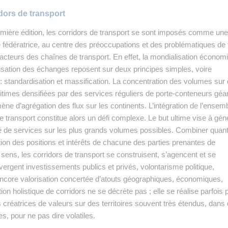
dors de transport
emière édition, les corridors de transport se sont imposés comme une
 fédératrice, au centre des préoccupations et des problématiques de 
cteurs des chaînes de transport. En effet, la mondialisation économ
alisation des échanges reposent sur deux principes simples, voire
 : standardisation et massification. La concentration des volumes sur
itimes densifiées par des services réguliers de porte-conteneurs géa
e d’agrégation des flux sur les continents. L’intégration de l’ensem
e transport constitue alors un défi complexe. Le but ultime vise à gén
ité de services sur les plus grands volumes possibles. Combiner quanti
nction des positions et intérêts de chacune des parties prenantes de
 sens, les corridors de transport se construisent, s’agencent et se
rgent investissements publics et privés, volontarisme politique,
 encore valorisation concertée d’atouts géographiques, économiques,
tion holistique de corridors ne se décrète pas ; elle se réalise parfois p
s créatrices de valeurs sur des territoires souvent très étendus, dans
es, pour ne pas dire volatiles.