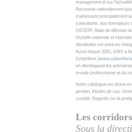
• NOMINATIONS
TOUTES LES INTERVIEWS
•
management et sur l’actualit
Reconnue nationalement pour
• ÉVÈNEMENTS
👉 PRENDRE LA PAROLE
•
s’adressent principalement a
consultants, aux formateurs 
WEBINAIRES
👉 PLANNING EDITORIAL
GEODIF, filiale de diffusion d
l’échelle nationale et internat
REVUE DE PRESSE

distribution est prise en char
Aussi depuis 2001, EMS a fai
NEWSLETTER
Cyberlibris (
www.cyberlibri
en développant les première
👉 PUBLIER SES NEWS
monde professionnel et du cer
Notre catalogue est divisé en 
gestion, Etudes de cas, Grand
société, Regards sur la pratiq
Les corridors
Sous la direc