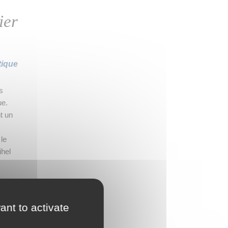
ier
tique
s
ue.
t un
 le
ihel
, le
a
ant to activate
03]).