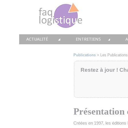
ACTUALITÉ
ENTRETIENS
TOUTES LES NEWS
LES DOSSIERS FAQ LOGIS
T
Publications
> Les Publications
• CONSEIL
• ENTREPÔT
•
Restez à jour ! Ch
• SOLUTIONS
• TRANSPORT
• EQUIPEMENTS
• WMS / TMS
•
• IMMOBILIER
• SUPPLY / CHAIN
Présentation
• PRESTATION
LES PAROLES D'EXPERT
•
Créées en 1997, les éditions