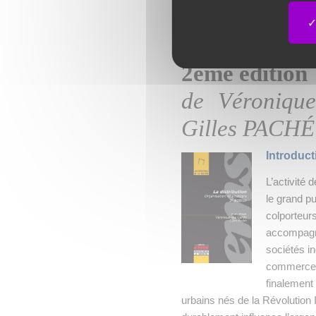
« La distribu
2ème édition
de Véroniqu
Gilles PACHÉ
Introduct
L’activité 
le grand pu
colporteur
accompagné
sociétés in
commerce a
finalement
urbains nés de la Révolution 