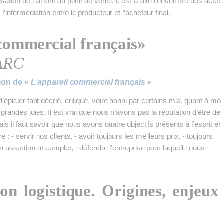
isation de l’amont du point de vente, c’est-à-dire l’ensemble des acte
 l’intermédiation entre le producteur et l’acheteur final.
 commercial français»
PARC
ion de «
L'appareil commercial français
»
’épicier tant décrié, critiqué, voire honni par certains m’a, quant à moi
grandes joies. Il est vrai que nous n’avons pas la réputation d’être de
is il faut savoir que nous avons quatre objectifs présents à l’esprit e
: - servir nos clients, - avoir toujours les meilleurs prix, - toujours
n assortiment complet, - défendre l’entreprise pour laquelle nous
on logistique. Origines, enjeux