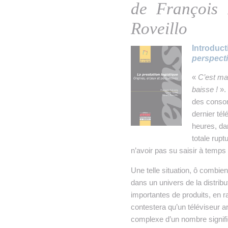
de François 
Roveillo
Introduc
perspect
«
C’est mai
baisse !
».
des consom
dernier tél
heures, da
totale rup
n’avoir pas su saisir à temps 
Une telle situation, ô combi
dans un univers de la distrib
importantes de produits, en ra
contestera qu’un téléviseur a
complexe d’un nombre signific