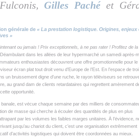
Fulconis,
Gilles Paché
et Géra
tion générale de
« La prestation logistique. Origines, enjeux 
ives »
ntenant ou jamais ! Prix exceptionnels, à ne pas rater ! Profitez de la
 Déambulant dans les allées de leur hypermarché un samedi après-mi
mateurs enthousiastes découvrent une offre promotionnelle pour le
éviseur écran plat tout droit venu d’Europe de l’Est. En l’espace de tro
ns un bruissement digne d’une ruche, le rayon téléviseurs se retrouv
ture, au grand dam de clients retardataires qui regrettent amèrement d
cette opportunité.
en banale, est vécue chaque semaine par des milliers de consommate
ution de masse qui cherche à écouler des quantités de plus en plus
ttrapant par les volumes les faibles marges unitaires. À l’évidence, n
rrivant jusqu’au chariot du client, c’est une organisation extrêmement
atif d’activités logistiques qui doivent être coordonnées au mieux.