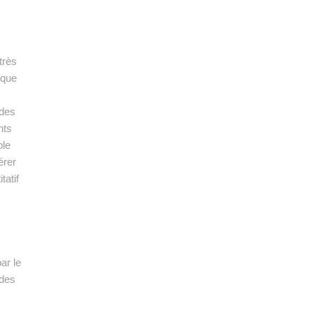
très
ique
 des
nts
ble
érer
tatif
ar le
 des