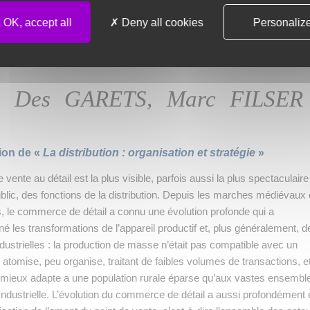
OK, accept all
Deny all cookies
Personaliz
tion : organisation et stratégie
e Des GARETS, Marc FILSER
ion de «
La distribution : organisation et stratégie
»
de vente au détail est la plus visible, parfois aussi la plus spectaculair
blic, des fonctions de la distribution. Depuis les marches médiévaux 
s, le commerce de détail a connu une évolution profonde qui a
 les transformations de l’appareil productif et, plus généralement, d
dustrielles : la production de masse n’était pas compatible avec un
tomise, peu organise, traitant de faibles volumes de transactions, e
 mieux adapte a une population rurale éparse qu’aux vastes ensembl
Industrielle. L’évolution du commerce de détail a aussi profondément 