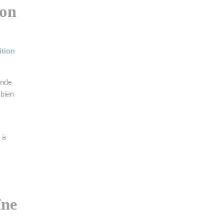
ion
ition
ande
 bien
 à
îne