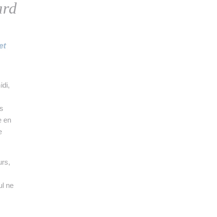
rd
et
di,
is
e en
e
urs,
ul ne