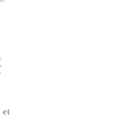
urs
,
s
n
 et