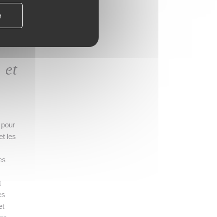
e
» -
 et
e pour
et les
es
t
es
et