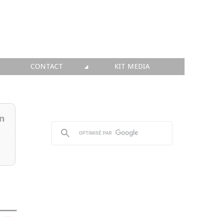
CONTACT
KIT MEDIA
KIT MEDIA
👉 INSCRIRE SA SOCIÉTÉ
in
👉 PUBLIER SES NEWS
👉 ANNONCER SUR FAQ
👉 PRENDRE LA PAROLE
👉 PROMOUVOIR SON WEBINAR