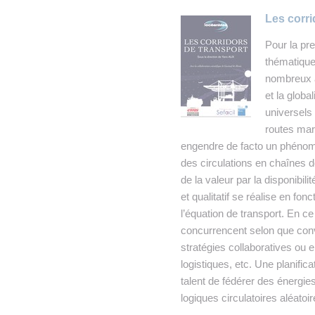
Les corri
Pour la pr
thématique
nombreux a
et la glob
universels
routes mar
engendre de facto un phénomèn
des circulations en chaînes d
de la valeur par la disponibil
et qualitatif se réalise en fo
l’équation de transport. En ce
concurrencent selon que conve
stratégies collaboratives ou
logistiques, etc. Une planifica
talent de fédérer des énergie
logiques circulatoires aléatoir