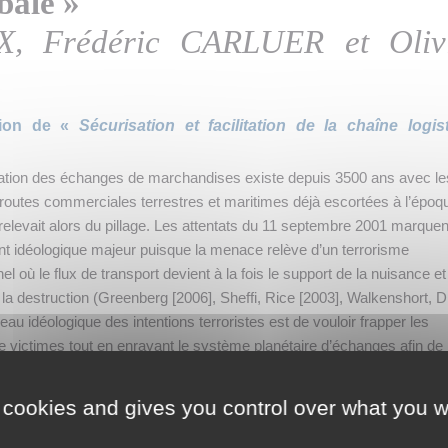
bale »
X, Frédéric CARLUER et Oliv
tion de «
Sécurisation et facilitation de la chaîne logis
ation des échanges de marchandises existe depuis 3500 ans avec le
routes commerciales terrestres et maritimes déjà escortées à l’époq
relevait alors du pillage. Les attentats du 11 septembre 2001 marquen
 idéologique majeur puisque la menace relève d’un terrorisme
nnel où le flux de transport devient à la fois le support de la nuisance et
la destruction (Greenberg [2006], Sheffi, Rice [2003], Walkenshort, D
au idéologique des intentions terroristes est de vouloir frapper les
 victimes tout en enrayant le système planétaire d’échanges afin de
odèle capitaliste dominant d’obédience libérale. Le flux devient la cible
que, le port le réceptacle (The Economist [2001], Sheffi [2001]), d’où l
 cookies and gives you control over what you w
ationales de tout faire pour renforcer la «
seacurity
» (Van de Voort [20