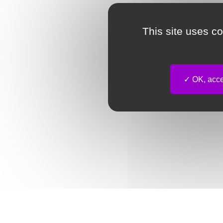
This site uses c
OK, accep