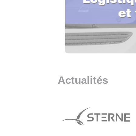
• NOMINATIONS
TOUTES LES INTERVIEWS
• INTRAL
• ÉVÈNEMENTS
👉 PRENDRE LA PAROLE
• PRESTA
WEBINAIRES
👉 PLANNING EDITORIAL
• RECRU
REVUE DE PRESSE
👉 INSCRI
NEWSLETTER
👉 PUBLIER SES NEWS
Actualités