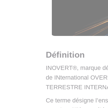
• NOMINATIONS
TOUTES LES INTERVIEWS
• INTRAL
• ÉVÈNEMENTS
👉 PRENDRE LA PAROLE
• PRESTA
WEBINAIRES
👉 PLANNING EDITORIAL
• RECRU
REVUE DE PRESSE
👉 INSCRI
NEWSLETTER
Définition
👉 PUBLIER SES NEWS
INOVERT®, marque dépo
de INternational OVE
TERRESTRE INTERNA
Ce terme désigne l’en