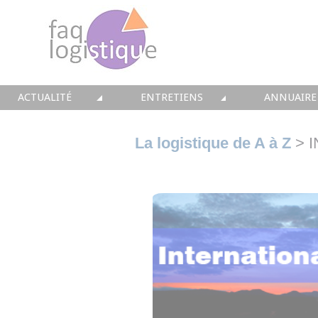
ACTUALITÉ
ENTRETIENS
ANNUAIRE
TOUTES LES NEWS
LES DOSSIERS FAQ LOGISTIQUE
TOUS LES 
La logistique de A à Z
> 
• CONSEIL
• ENTREPÔT
• CONSEI
• SOLUTIONS
• TRANSPORT
• SOLUTI
• EQUIPEMENTS
• WMS / TMS
• INTEGR
• IMMOBILIER
• SUPPLY / CHAIN
• FORMA
• PRESTATION
LES PAROLES D'EXPERT
• IMMOBI