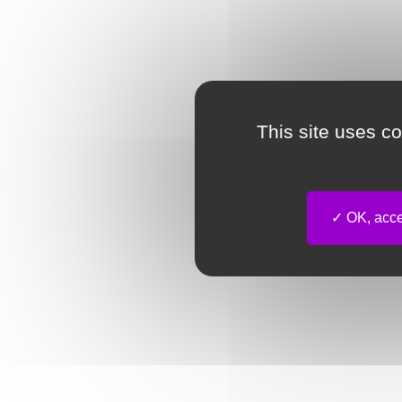
This site uses c
OK, accep