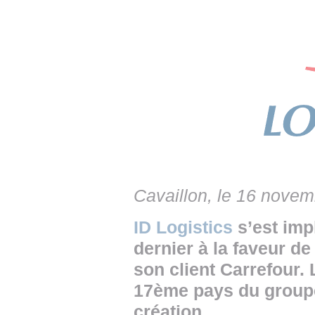
• NOMINATIONS
TOUTES LES INTERVIEWS
• INTRAL
• ÉVÈNEMENTS
👉 PRENDRE LA PAROLE
• PRESTA
WEBINAIRES
👉 PLANNING EDITORIAL
• RECRU
REVUE DE PRESSE
👉 INSCRI
NEWSLETTER
👉 PUBLIER SES NEWS
Cavaillon, le 16 nove
ID Logistics
s’est imp
dernier à la faveur de
son client Carrefour.
17ème pays du groupe
création.