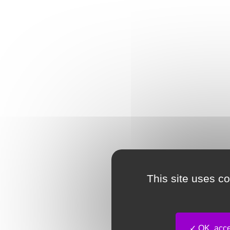
This site uses c
OK, accep