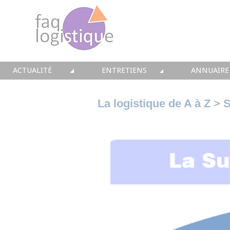
ACTUALITÉ
ENTRETIENS
ANNUAIRE
TOUTES LES NEWS
LES DOSSIERS FAQ LOGISTIQUE
TOUS LES 
La logistique de A à Z
>
S
• CONSEIL
• ENTREPÔT
• CONSEI
• SOLUTIONS
• TRANSPORT
• SOLUTI
• EQUIPEMENTS
• WMS / TMS
• INTEGR
• IMMOBILIER
• SUPPLY / CHAIN
• FORMA
• PRESTATION
LES PAROLES D'EXPERT
• IMMOBI