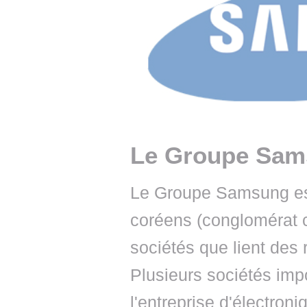
• NOMINATIONS
TOUTES LES INTERVIEWS
• INTRAL
• ÉVÈNEMENTS
👉 PRENDRE LA PAROLE
• PRESTA
WEBINAIRES
👉 PLANNING EDITORIAL
• RECRU
REVUE DE PRESSE
👉 INSCRI
NEWSLETTER
Le Groupe Sa
👉 PUBLIER SES NEWS
Le Groupe Samsung est
coréens (conglomérat c
sociétés que lient des 
Plusieurs sociétés impo
l'entreprise d'électro