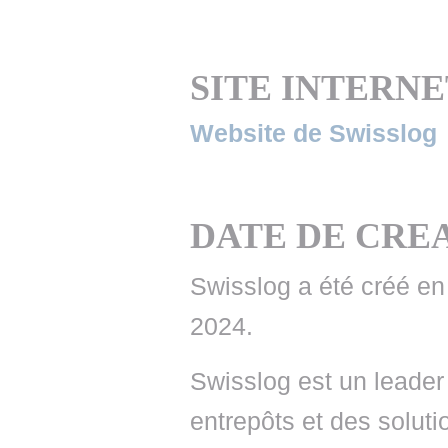
• NOMINATIONS
TOUTES LES INTERVIEWS
• INTRAL
• ÉVÈNEMENTS
👉 PRENDRE LA PAROLE
• PRESTA
SITE INTERNE
WEBINAIRES
👉 PLANNING EDITORIAL
• RECRU
Website de Swisslog
REVUE DE PRESSE
👉 INSCRI
NEWSLETTER
DATE DE CRE
👉 PUBLIER SES NEWS
Swisslog a été créé en
2024.
Swisslog est un leader
entrepôts et des solut