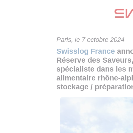
• NOMINATIONS
TOUTES LES INTERVIEWS
• INTRAL
• ÉVÈNEMENTS
👉 PRENDRE LA PAROLE
• PRESTA
WEBINAIRES
👉 PLANNING EDITORIAL
• RECRU
Paris, le 7 octobre 2024
REVUE DE PRESSE
👉 INSCRI
Swisslog France
anno
NEWSLETTER
Réserve des Saveurs, 
spécialiste dans les 
👉 PUBLIER SES NEWS
alimentaire rhône-alpi
stockage / préparatio