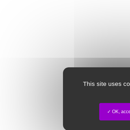
This site uses c
OK, accep