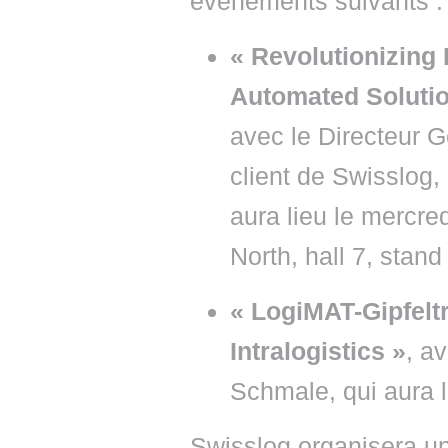
événements suivants :
« Revolutionizing 
Automated Soluti
avec le Directeur 
client de Swisslog,
aura lieu le mercr
North, hall 7, stan
« LogiMAT-Gipfelt
Intralogistics »
, a
Schmale, qui aura 
Swisslog organisera un