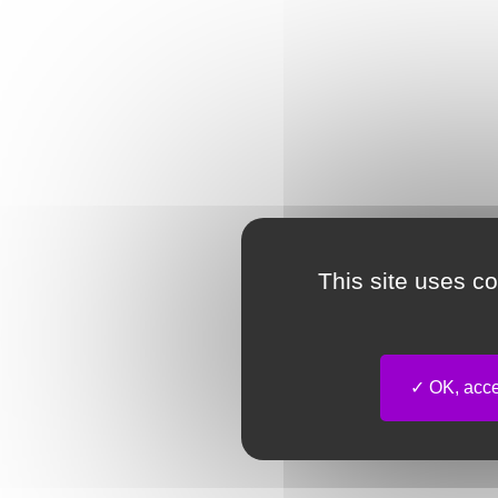
This site uses c
OK, accep