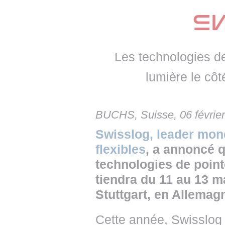
• NOMINATIONS
TOUTES LES INTERVIEWS
• INTRAL
• ÉVÈNEMENTS
👉 PRENDRE LA PAROLE
• PRESTA
WEBINAIRES
👉 PLANNING EDITORIAL
• RECRU
Les technologies de
REVUE DE PRESSE
👉 INSCRI
lumière le cô
NEWSLETTER
BUCHS, Suisse, 06 févrie
👉 PUBLIER SES NEWS
Swisslog, leader mon
flexibles
, a annoncé q
technologies de point
tiendra du 11 au 13 m
Stuttgart, en Allemag
Cette année, Swisslog 