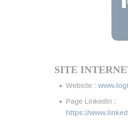
• NOMINATIONS
TOUTES LES INTERVIEWS
• INTRAL
• ÉVÈNEMENTS
👉 PRENDRE LA PAROLE
• PRESTA
WEBINAIRES
👉 PLANNING EDITORIAL
• RECRU
REVUE DE PRESSE
👉 INSCRI
NEWSLETTER
SITE INTERNE
👉 PUBLIER SES NEWS
Website :
www.log
Page LinkedIn :
https://www.linke