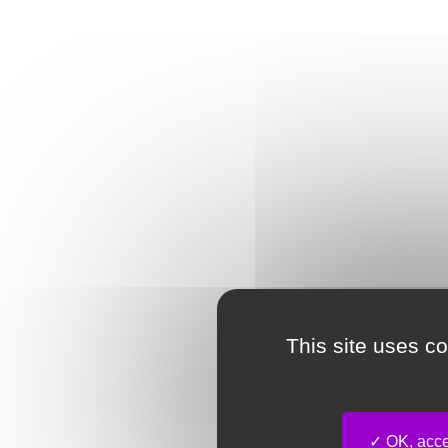
This site uses c
OK, accep