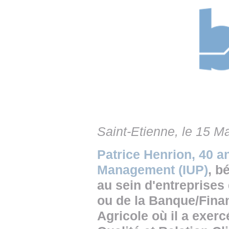
• NOMINATIONS
TOUTES LES INTERVIEWS
• INTRAL
• ÉVÈNEMENTS
👉 PRENDRE LA PAROLE
• PRESTA
WEBINAIRES
👉 PLANNING EDITORIAL
• RECRU
REVUE DE PRESSE
👉 INSCRI
NEWSLETTER
👉 PUBLIER SES NEWS
Saint-Etienne, le 15 M
Patrice Henrion, 40 an
Management (IUP)
, b
au sein d'entreprises
ou de la Banque/Fina
Agricole où il a exer