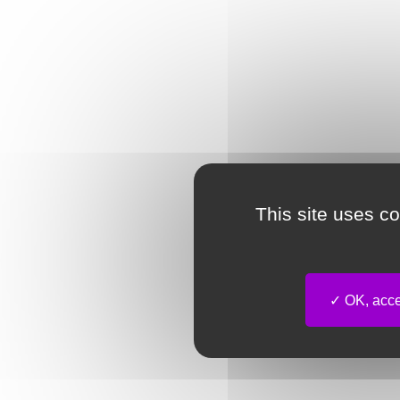
This site uses c
OK, accep