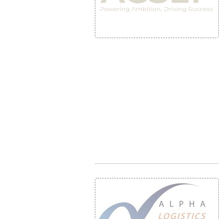
• NOMINATIONS
TOUTES LES INTERVIEWS
• INTRAL
• ÉVÈNEMENTS
👉 PRENDRE LA PAROLE
• PRESTA
WEBINAIRES
👉 PLANNING EDITORIAL
• RECRU
REVUE DE PRESSE
👉 INSCRI
NEWSLETTER
👉 PUBLIER SES NEWS