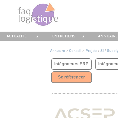
ACTUALITÉ
ENTRETIENS
ANNUAIRE
TOUTES LES NEWS
LES DOSSIERS FAQ LOGISTIQUE
TOUS LES 
Annuaire
>
Conseil
>
Projets
/
SI
/
Supply
• CONSEIL
• ENTREPÔT
• CONSEI
Intégrateurs ERP
Intégrate
• SOLUTIONS
• TRANSPORT
• SOLUTI
Se référencer
• EQUIPEMENTS
• WMS / TMS
• INTEGR
• IMMOBILIER
• SUPPLY / CHAIN
• FORMA
• PRESTATION
LES PAROLES D'EXPERT
• IMMOBI