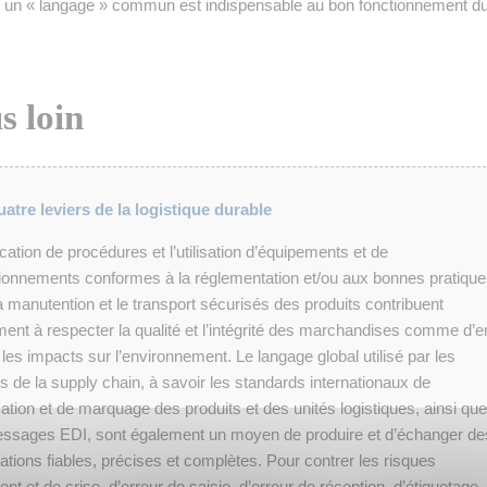
et un « langage » commun est indispensable au bon fonctionnement d
s loin
atre leviers de la logistique durable
ication de procédures et l’utilisation d’équipements et de
ionnements conformes à la réglementation et/ou aux bonnes pratiqu
a manutention et le transport sécurisés des produits contribuent
ent à respecter la qualité et l’intégrité des marchandises comme d’e
r les impacts sur l’environnement. Le langage global utilisé par les
s de la supply chain, à savoir les standards internationaux de
cation et de marquage des produits et des unités logistiques, ainsi que
essages EDI, sont également un moyen de produire et d’échanger de
ations fiables, précises et complètes. Pour contrer les risques
dent et de crise, d’erreur de saisie, d’erreur de réception, d’étiquetage,