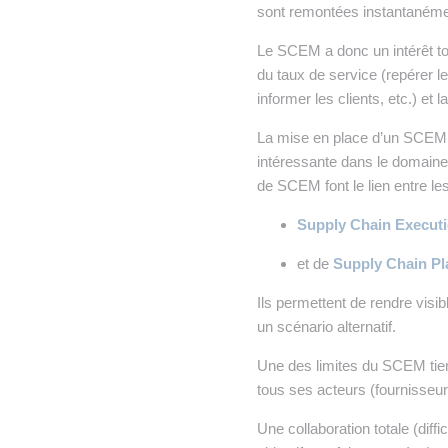
• NOMINATIONS
TOUTES LES INTERVIEWS
•
sont remontées instantanémen
• ÉVÈNEMENTS
Le SCEM a donc un intérêt tou
👉 PRENDRE LA PAROLE
•
du taux de service (repérer l
WEBINAIRES
👉 PLANNING EDITORIAL
informer les clients, etc.) et la
La mise en place d’un SCEM 
REVUE DE PRESSE

intéressante dans le domain
de SCEM font le lien entre les 
NEWSLETTER
Supply Chain Execut
👉 PUBLIER SES NEWS
et de
Supply Chain Pl
Ils permettent de rendre visi
un scénario alternatif.
Une des limites du SCEM tient
tous ses acteurs (fournisseur
Une collaboration totale (diff