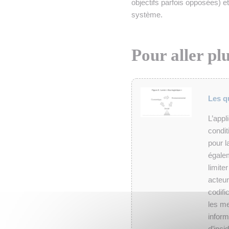
objectifs parfois opposées) 
système.
Pour aller plu
Les qu
L’appl
condit
pour l
égalem
limite
acteur
codifi
les m
inform
d’inci