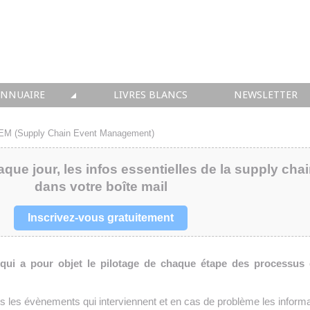
ANNUAIRE
LIVRES BLANCS
NEWSLETTER
TIQUE
OUS LES ACTEURS
M (Supply Chain Event Management)
 CONSEIL
aque jour, les infos essentielles de la supply cha
dans votre boîte mail
• SOLUTIONS
 INTEGRATION
Inscrivez-vous gratuitement
• FORMATION
ui a pour objet le pilotage de chaque étape des processus 
 IMMOBILIER
és les évènements qui interviennent et en cas de problème les inform