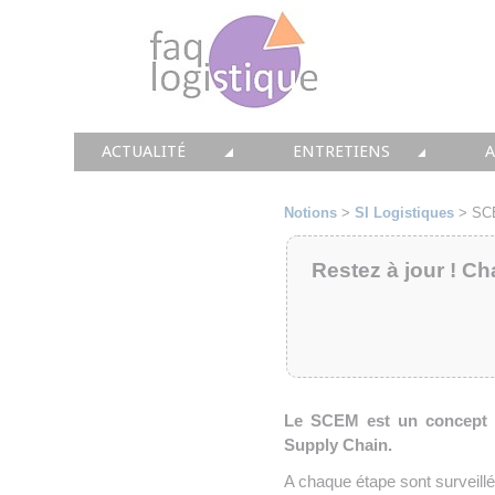
ACTUALITÉ
ENTRETIENS
TOUTES LES NEWS
LES DOSSIERS FAQ LOGIS
T
Notions
>
SI Logistiques
> SCE
• CONSEIL
• ENTREPÔT
•
Restez à jour ! Ch
• SOLUTIONS
• TRANSPORT
• EQUIPEMENTS
• WMS / TMS
•
• IMMOBILIER
• SUPPLY / CHAIN
Le SCEM est un concept q
Supply Chain.
• PRESTATION
LES PAROLES D'EXPERT
•
A chaque étape sont surveill