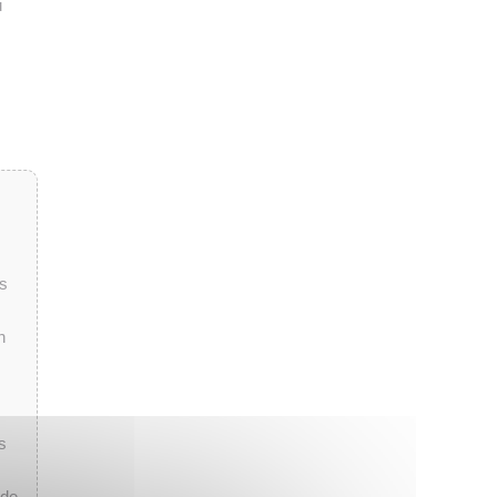
u
es
n
s
 de