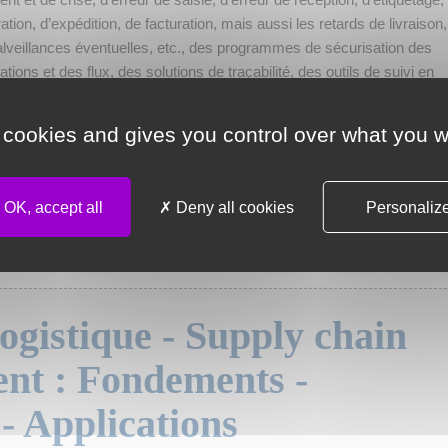
ation, d’expédition, de facturation, mais aussi les retards de livraison,
lveillances éventuelles, etc., des programmes de sécurisation des
ations et des flux, des solutions de traçabilité, des outils de suivi en
réel des stocks et des flux, des technologies utilisant la radiofréque
a localisation des produits (RFID) et la géo-localisation des véhicules,
 cookies and gives you control over what you w
 que des systèmes de Supply Chain Event Management (SCEM) et d
isation des risques sont déjà à l’oeuvre.
OK, accept all
Deny all cookies
Personaliz
ecture
logistique - Supply chain
t : Fondements -
- Applications