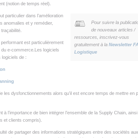
 INTRALOGISTIQUE
t (notion de temps réel).
t particulier dans l’amélioration
 PRESTATION LOGISTIQUE
Pour suivre la publicati
es anomalies et y remédier,
• RECRUTEMENT
de nouveaux articles /
 traçabilité.
ressources, inscrivez-vous
performant est particulièrement
 INSCRIRE SA SOCIÉTÉ
gratuitement à la
Newsletter F
e du e-commerce.Les logiciels
Logistique
logiciels de :
ion
anning
ble les dysfonctionnements alors qu’il est encore temps de mettre en 
 à l’importance de bien intégrer l’ensemble de la Supply Chain, ainsi
s et clients compris).
iculté de partager des informations stratégiques entre des sociétés au