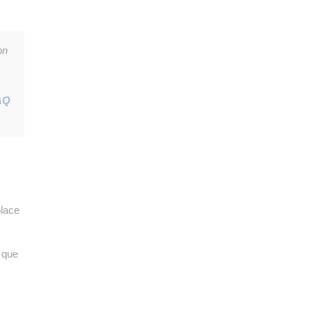
👉 PROMOUVOIR SON LIVRE BLANC
PLAN. EDITORIAL
on
AQ
place
 que
x