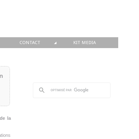
CONTACT
KIT MEDIA
KIT MEDIA
👉 INSCRIRE SA SOCIÉTÉ
in
👉 PUBLIER SES NEWS
👉 ANNONCER SUR FAQ
👉 PRENDRE LA PAROLE
de la
👉 PROMOUVOIR SON WEBINAR
ations