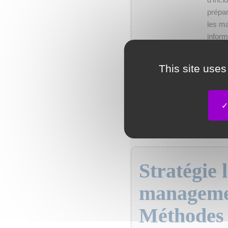
prépar
les ma
inform
temps 
pour l
This site uses
ainsi
mutual
Conseils de l
Stratégie 
managemen
Méthodes 