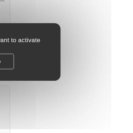
nce
ant to activate
e
e