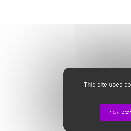
This site uses c
OK, accep