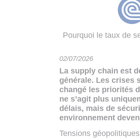
• NOMINATIONS
TOUTES LES INTERVIEWS
• INTRAL
• ÉVÈNEMENTS
👉 PRENDRE LA PAROLE
• PRESTA
WEBINAIRES
👉 PLANNING EDITORIAL
• RECRU
Pourquoi le taux de s
REVUE DE PRESSE
👉 INSCRI
02/07/2026
NEWSLETTER
La supply chain est d
👉 PUBLIER SES NEWS
générale. Les crises
changé les priorités 
ne s’agit plus unique
délais, mais de sécuri
environnement devenu
Tensions géopolitiques