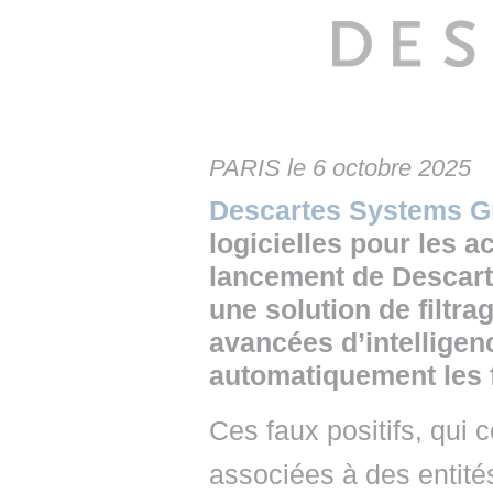
• NOMINATIONS
TOUTES LES INTERVIEWS
• INTRAL
• ÉVÈNEMENTS
👉 PRENDRE LA PAROLE
• PRESTA
WEBINAIRES
👉 PLANNING EDITORIAL
• RECRU
REVUE DE PRESSE
👉 INSCRI
PARIS le 6 octobre 2025
Descartes Systems G
NEWSLETTER
logicielles pour les a
👉 PUBLIER SES NEWS
lancement de Descart
une solution de filtra
avancées d’intelligence
automatiquement les f
Ces faux positifs, qui 
associées à des entité