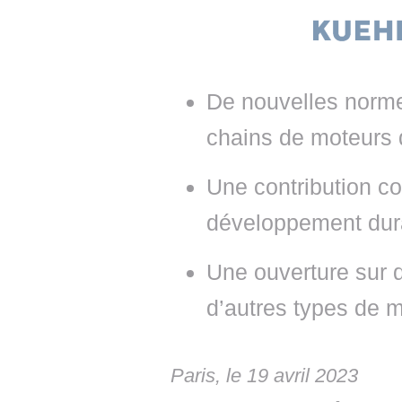
• NOMINATIONS
TOUTES LES INTERVIEWS
• INTRAL
• ÉVÈNEMENTS
👉 PRENDRE LA PAROLE
• PRESTA
WEBINAIRES
👉 PLANNING EDITORIAL
• RECRU
De nouvelles normes
REVUE DE PRESSE
👉 INSCRI
chains de moteurs 
NEWSLETTER
Une contribution co
👉 PUBLIER SES NEWS
développement durab
Une ouverture sur 
d’autres types de 
Paris, le 19 avril 2023