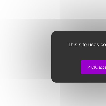
This site uses c
OK, accep