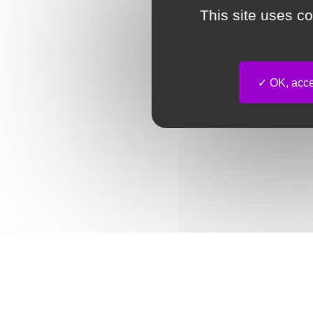
This site uses c
OK, accep