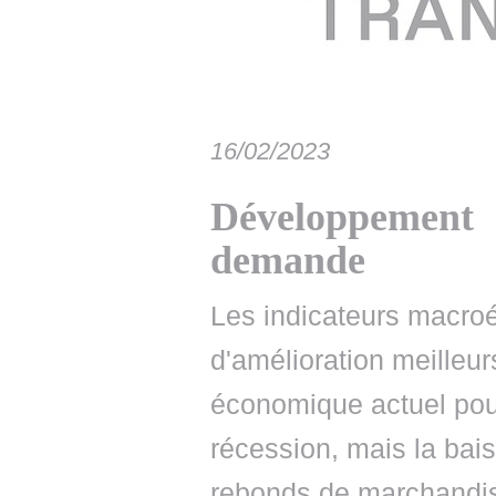
• NOMINATIONS
TOUTES LES INTERVIEWS
• INTRAL
• ÉVÈNEMENTS
👉 PRENDRE LA PAROLE
• PRESTA
WEBINAIRES
👉 PLANNING EDITORIAL
• RECRU
16/02/2023
REVUE DE PRESSE
👉 INSCRI
Développemen
NEWSLETTER
demande
👉 PUBLIER SES NEWS
Les indicateurs macro
d'amélioration meilleu
économique actuel pou
récession, mais la bai
rebonds de marchandise