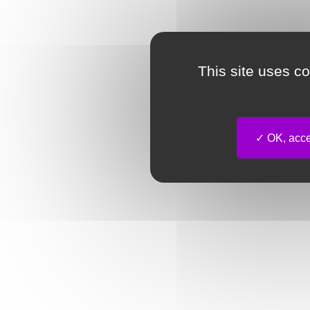
This site uses c
OK, accep