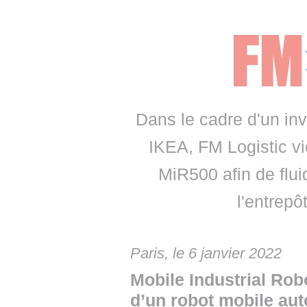
• NOMINATIONS
TOUTES LES INTERVIEWS
• INTRAL
• ÉVÈNEMENTS
👉 PRENDRE LA PAROLE
• PRESTA
WEBINAIRES
👉 PLANNING EDITORIAL
• RECRU
REVUE DE PRESSE
👉 INSCRI
Dans le cadre d'un inv
NEWSLETTER
IKEA, FM Logistic v
👉 PUBLIER SES NEWS
MiR500 afin de flui
l'entrepô
Paris, le 6 janvier 2022
Mobile Industrial Rob
d’un robot mobile au