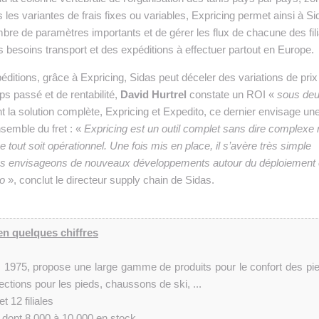
les variantes de frais fixes ou variables, Expricing permet ainsi à Si
re de paramètres importants et de gérer les flux de chacune des fili
s besoins transport et des expéditions à effectuer partout en Europe.
péditions, grâce à Expricing, Sidas peut déceler des variations de prix
s passé et de rentabilité,
David Hurtrel
constate un ROI «
sous deu
t la solution complète, Expricing et Expedito, ce dernier envisage un
semble du fret : «
Expricing est un outil complet sans dire complexe
 tout soit opérationnel. Une fois mis en place, il s’avère très simple
, nous envisageons de nouveaux développements autour du déploiement 
to
», conclut le directeur supply chain de Sidas.
en quelques chiffres
s 1975, propose une large gamme de produits pour le confort des pie
ctions pour les pieds, chaussons de ski, ...
t 12 filiales
e dont 8 000 à 10 000 en stock