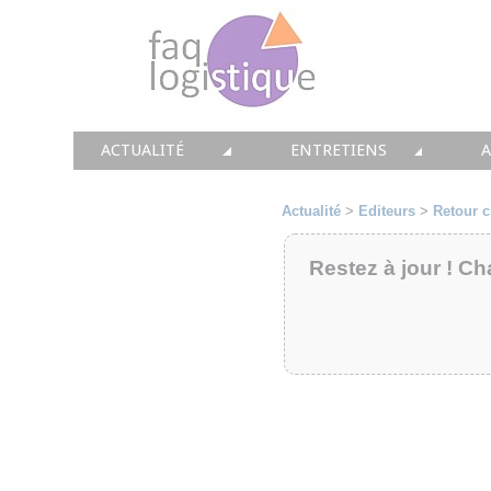
ACTUALITÉ
ENTRETIENS
TOUTES LES NEWS
LES DOSSIERS FAQ LOGIS
T
Actualité
>
Editeurs
>
Retour c
• CONSEIL
• ENTREPÔT
•
Restez à jour ! Ch
• SOLUTIONS
• TRANSPORT
• EQUIPEMENTS
• WMS / TMS
•
• IMMOBILIER
• SUPPLY / CHAIN
• PRESTATION
LES PAROLES D'EXPERT
•