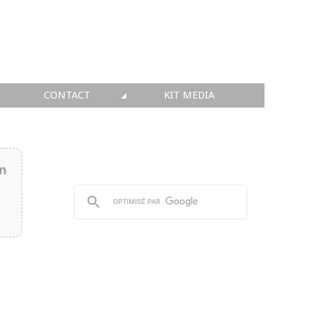
CONTACT
KIT MEDIA
KIT MEDIA
👉 INSCRIRE SA SOCIÉTÉ
in
👉 PUBLIER SES NEWS
👉 ANNONCER SUR FAQ
👉 PRENDRE LA PAROLE
👉 PROMOUVOIR SON WEBINAR