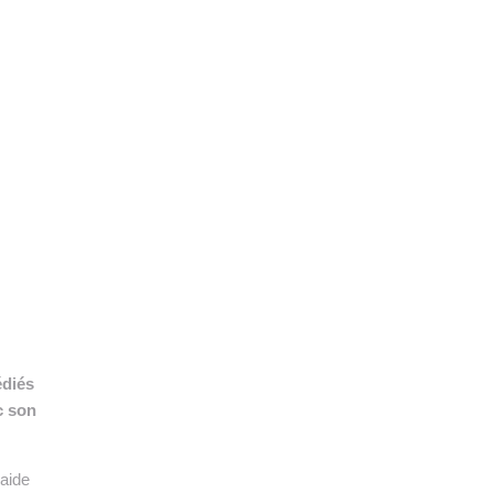
👉 PROMOUVOIR SON LIVRE BLANC
PLAN. EDITORIAL
édiés
c son
’aide