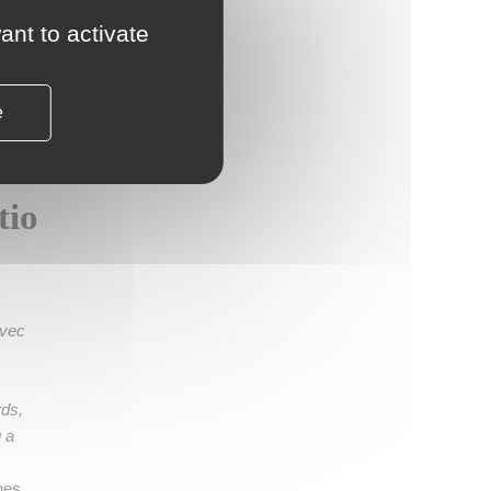
er et
ant to activate
e
»,
e
tio
avec
rds,
g a
nes