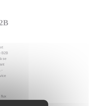
B2B
rt
le B2B
 à se
ant
…-
vice
 flux
ons