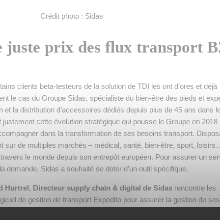
Crédit photo : Sidas
 juste prix des flux transport 
ins clients beta-testeurs de la solution de TDI les ont d’ores et déjà
t le cas du Groupe Sidas, spécialiste du bien-être des pieds et expe
on et la distribution d’accessoires dédiés depuis plus de 45 ans dans 
t justement cette évolution stratégique qui pousse le Groupe en 2018
’accompagner dans la transformation de ses besoins transport. Dispos
 sur de multiples marchés – médical, santé, bien-être, sport, loisirs
 travers le monde depuis son entrepôt européen. Pour assurer un ser
t la demande, Sidas a souhaité se doter d’un outil spécifique.
d Hurtrel, Directeur supply chain & digital de Sidas
rencontre les
ogiciel de gestion de transport Expedito pour assurer la gestion de ses
 effectuons depuis notre entrepôt européen plus de 50 000 expéditi