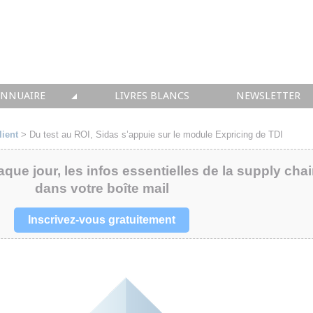
ANNUAIRE
LIVRES BLANCS
NEWSLETTER
TIQUE
OUS LES ACTEURS
lient
>
Du test au ROI, Sidas s’appuie sur le module Expricing de TDI
 CONSEIL
aque jour, les infos essentielles de la supply cha
dans votre boîte mail
• SOLUTIONS
 INTEGRATION
Inscrivez-vous gratuitement
• FORMATION
 IMMOBILIER