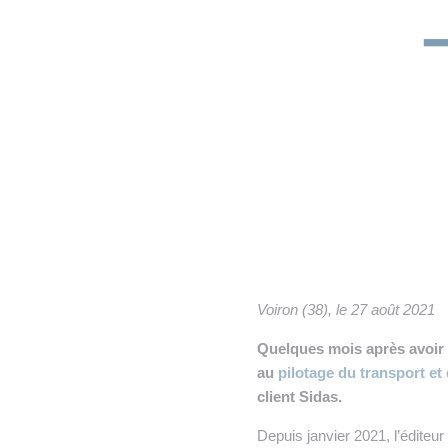
• NOMINATIONS
TOUTES LES INTERVIEWS
•
• ÉVÈNEMENTS
👉 PRENDRE LA PAROLE
•
WEBINAIRES
👉 PLANNING EDITORIAL
REVUE DE PRESSE

NEWSLETTER
👉 PUBLIER SES NEWS
Voiron (38), le 27 août 2021
Quelques mois après avoir 
au
pilotage du transport et
client Sidas.
Depuis janvier 2021, l’éditeu