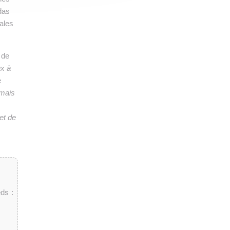
das
ales
 de
x à
e
 mais
et de
ds :