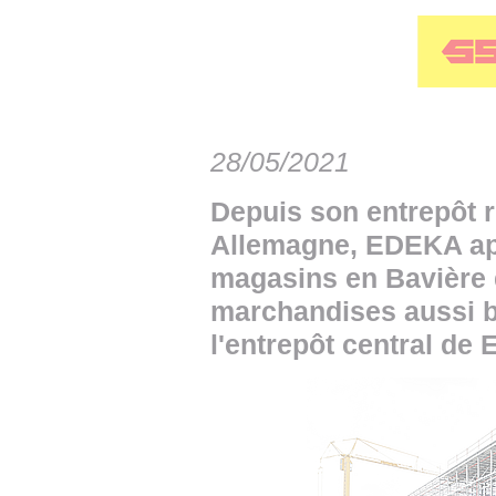
• NOMINATIONS
TOUTES LES INTERVIEWS
• INTRAL
• ÉVÈNEMENTS
👉 PRENDRE LA PAROLE
• PRESTA
WEBINAIRES
👉 PLANNING EDITORIAL
• RECRU
28/05/2021
REVUE DE PRESSE
👉 INSCRI
Depuis son entrepôt 
NEWSLETTER
Allemagne, EDEKA app
👉 PUBLIER SES NEWS
magasins en Bavière 
marchandises aussi b
l'entrepôt central de