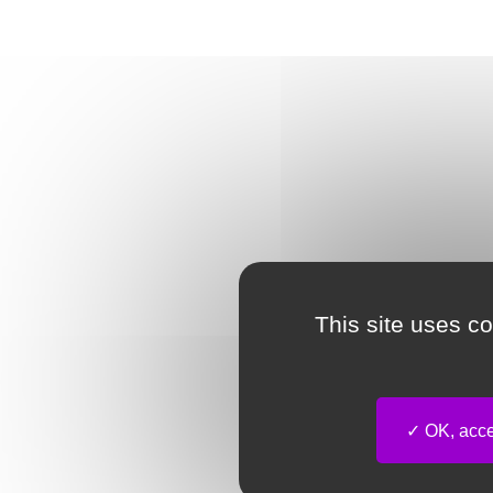
This site uses c
OK, accep