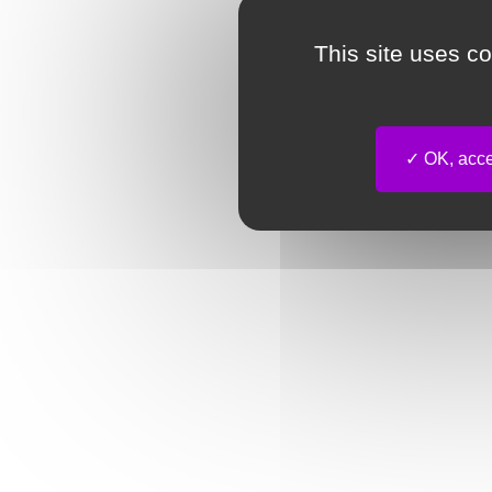
This site uses c
OK, accep