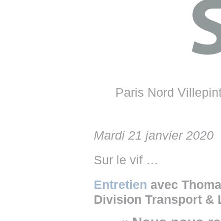
• NOMINATIONS
TOUTES LES INTERVIEWS
• INTRAL
• ÉVÈNEMENTS
👉 PRENDRE LA PAROLE
• PRESTA
WEBINAIRES
👉 PLANNING EDITORIAL
• RECRU
REVUE DE PRESSE
👉 INSCRI
Paris Nord Villepi
NEWSLETTER
👉 PUBLIER SES NEWS
Mardi 21 janvier 2020
Sur le vif …
Entretien
avec Thomas
Division Transport & L