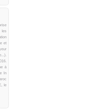
rise
 les
tion
e et
yeur
...).
016.
ue à
e In
aroc
, le