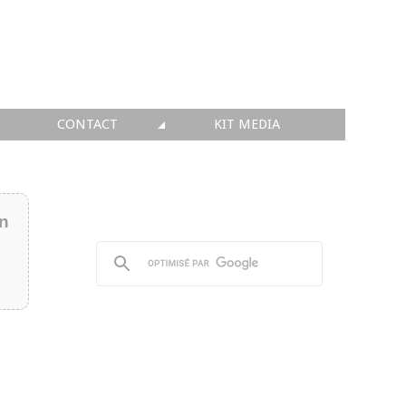
CONTACT
KIT MEDIA
KIT MEDIA
👉 INSCRIRE SA SOCIÉTÉ
in
👉 PUBLIER SES NEWS
👉 ANNONCER SUR FAQ
👉 PRENDRE LA PAROLE
👉 PROMOUVOIR SON WEBINAR