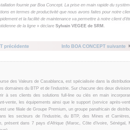
allation fournie par Boa Concept. La prise en main rapide du systè
tions en termes de productivité que nous avons faites pour notre clien
 rapidement et la facilité de maintenance va permettre à notre client d'êt
idienne de la ligne
» déclare
Sylvain VEGEE de SRM
.
T précédente
Info BOA CONCEPT suivante
urse des Valeurs de Casablanca, est spécialisée dans la distributio
s domaines du BTP et de l'industrie. Sur chacune des deux divisions
ir à ses clients des solutions full-line ou clés en main incorporan
ant-vente, les équipements ainsi que le support (service après-vent
st une filiale de Groupe Premium, un groupe panafricain de distribu
ns les secteurs de l'Industrie, du BTP, des Mines et Carrières
re, présent dans 7 pays d'Afrique (Maroc, Côte d'Ivoire, Sénégal, M
oun).