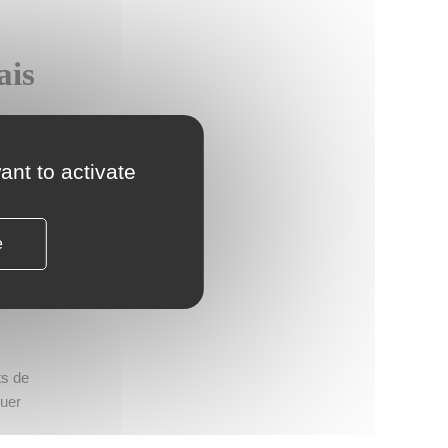
ais
vers
ant to activate
rry®
isé
e
ts de
quer