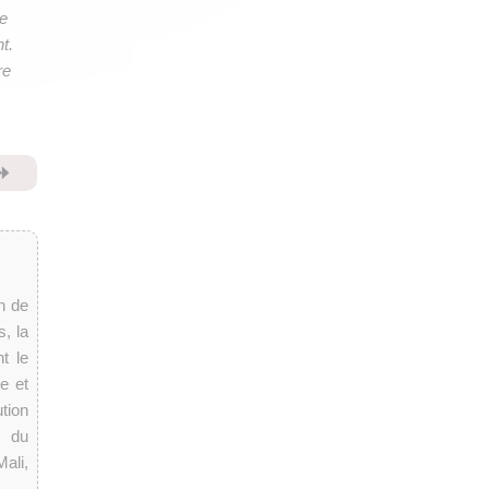
me
t.
re
⏩
n de
, la
t le
e et
tion
, du
ali,