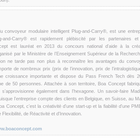
u convoyeur modulaire intelligent Plug-and-Carry®, est une entrep
and-Carry® est rapidement plébiscité par les partenaires et
cept est lauréat en 2013 du concours national d'aide à la créa
rganisé par le Ministère de l'Enseignement Supérieur de la Recherch
ssion ne tarde pas non plus à reconnaître les avantages du convo
porte de nombreux prix (prix de l'innovation, prix de l'intralogistique
ne croissance importante et dispose du Pass French Tech dès 2
ipe de 50 personnes. Attachée à son territoire, Boa Concept fabriq
et s'approvisionne également dans l'hexagone. Un savoir-faire Mad
uisque l'entreprise compte des clients en Belgique, en Suisse, au M
Concept, c'est la créativité d'une start-up et la fiabilité d'une PME
Flexibilité, de Réactivité et d'Innovation.
w.boaconcept.com