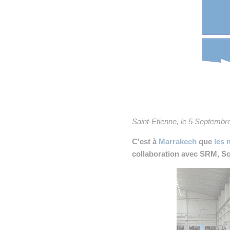
• NOMINATIONS
TOUTES LES INTERVIEWS
•
• ÉVÈNEMENTS
👉 PRENDRE LA PAROLE
•
WEBINAIRES
👉 PLANNING EDITORIAL
REVUE DE PRESSE

NEWSLETTER
👉 PUBLIER SES NEWS
Saint-Etienne, le 5 Septembr
C'est à
Marrakech
que
les 
collaboration avec SRM, So