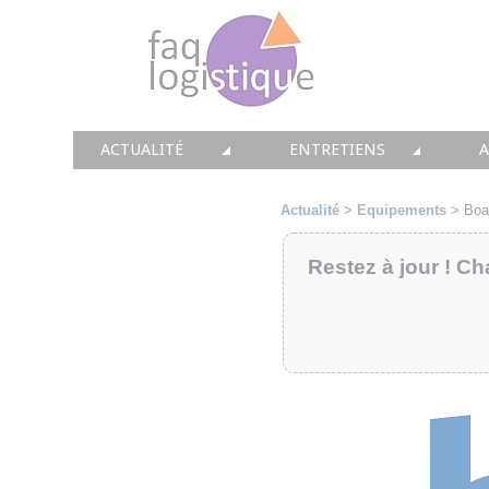
ACTUALITÉ
ENTRETIENS
TOUTES LES NEWS
LES DOSSIERS FAQ LOGIS
T
Actualité
>
Equipements
>
Boa
• CONSEIL
• ENTREPÔT
•
Restez à jour ! Ch
• SOLUTIONS
• TRANSPORT
• EQUIPEMENTS
• WMS / TMS
•
• IMMOBILIER
• SUPPLY / CHAIN
• PRESTATION
LES PAROLES D'EXPERT
•