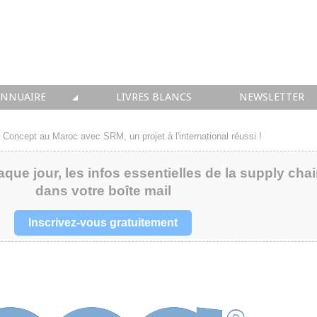
ANNUAIRE
LIVRES BLANCS
NEWSLETTER
TIQUE
OUS LES ACTEURS
 Concept au Maroc avec SRM, un projet à l'international réussi !
 CONSEIL
aque jour, les infos essentielles de la supply cha
dans votre boîte mail
• SOLUTIONS
 INTEGRATION
Inscrivez-vous gratuitement
• FORMATION
 IMMOBILIER