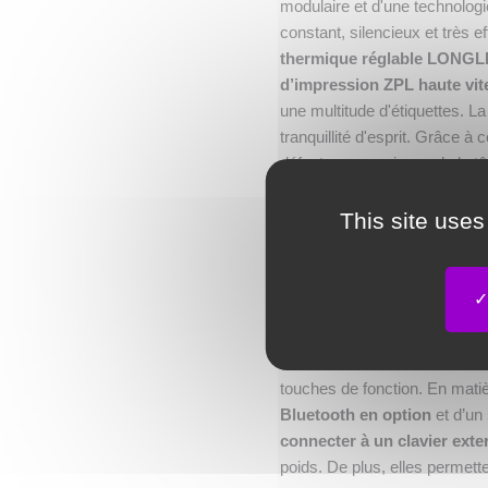
modulaire et d'une technolog
constant, silencieux et très 
thermique réglable LONGL
d’impression ZPL haute vit
une multitude d'étiquettes. La 
tranquillité d'esprit. Grâce à 
défectueux au niveau de la têt
de manière répétée - sans auc
effectuée.
This site uses
Le modèle ML240P est disponi
ML340P offre une résolution 
interfaces modernes complète
haute définition de 2,3 pou
comme une interface utilisate
touches de fonction. En matièr
Bluetooth en option
et d’un
connecter à un clavier exte
poids. De plus, elles permett