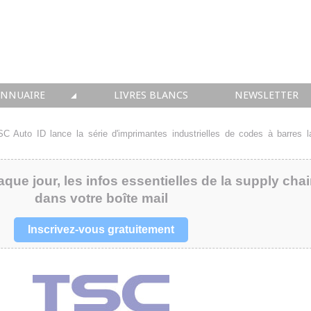
ANNUAIRE
LIVRES BLANCS
NEWSLETTER
TIQUE
OUS LES ACTEURS
C Auto ID lance la série d'imprimantes industrielles de codes à barres l
 CONSEIL
aque jour, les infos essentielles de la supply cha
• SOLUTIONS
dans votre boîte mail
 INTEGRATION
Inscrivez-vous gratuitement
• FORMATION
 IMMOBILIER