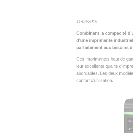
• NOMINATIONS
TOUTES LES INTERVIEWS
•
• ÉVÈNEMENTS
👉 PRENDRE LA PAROLE
•
11/06/2019
WEBINAIRES
👉 PLANNING EDITORIAL
Combinant la compacité d’un
d’une imprimante industriel
REVUE DE PRESSE

parfaitement aux besoins d
NEWSLETTER
Ces imprimantes haut de gamm
leur excellente qualité d'impre
👉 PUBLIER SES NEWS
abordables. Les deux modèles 
confort d'utilisation.