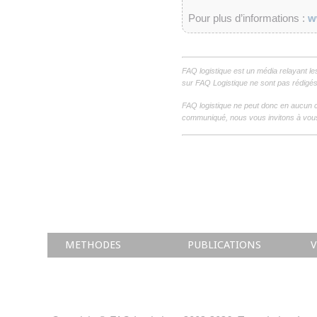
Pour plus d’informations :
w
FAQ logistique est un média relayant le
sur FAQ Logistique ne sont pas rédigés 
FAQ logistique ne peut donc en aucun c
communiqué, nous vous invitons à vous
METHODES
PUBLICATIONS
V