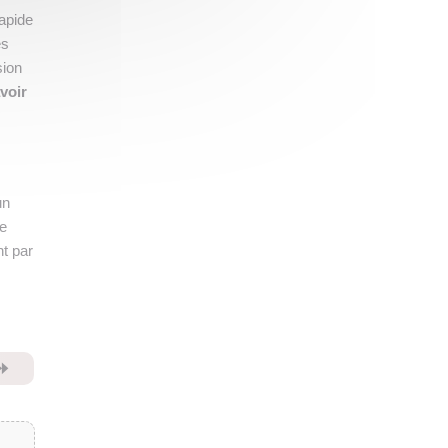
rapide
es
sion
voir
un
de
nt par
⏩