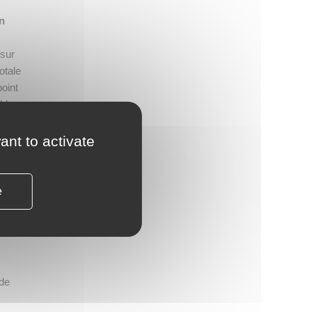
n
 sur
otale
point
ibles
ant to activate
le
 et
e
ur
six
 de