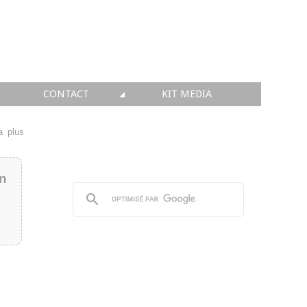
CONTACT
KIT MEDIA
KIT MEDIA
a plus
👉 INSCRIRE SA SOCIÉTÉ
in
👉 PUBLIER SES NEWS
👉 ANNONCER SUR FAQ
👉 PRENDRE LA PAROLE
👉 PROMOUVOIR SON WEBINAR