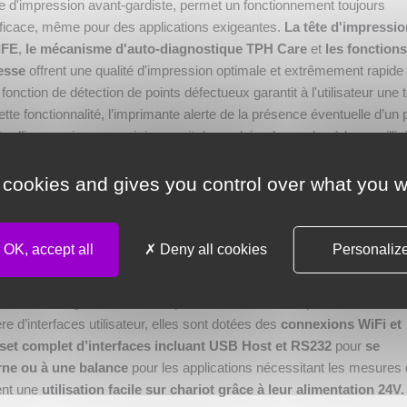
ie d'impression avant-gardiste, permet un fonctionnement toujours
efficace, même pour des applications exigeantes.
La
tête d'impressio
IFE
,
le
mécanisme d'auto-diagnostique TPH Care
et
les fonctions
esse
offrent une qualité d'impression optimale et extrêmement rapide
fonction de détection de points défectueux garantit à l'utilisateur une t
cette fonctionnalité, l’imprimante alerte de la présence éventuelle d’un 
e d’impression - ce qui risquerait de produire des codes à barres illis
un moyen de le constater avant que la lecture finale du code ne soit
 cookies and gives you control over what you w
ble avec une résolution d'impression de 203 dpi et le puissant modè
d'impression de 300 dpi. En plus de leurs nombreux capteurs intégrés
OK, accept all
Deny all cookies
Personaliz
s, les deux modèles se distinguent également par leur
écran coule
ces
et sont équipés de caractéristiques standards de premier choix
ur avec navigation intuitive et personnalisable ainsi qu’un menu avec 
e d’interfaces utilisateur, elles sont dotées des
connexions WiFi et
set complet d’interfaces incluant USB Host et RS232
pour
se
rne ou à une balance
pour les applications nécessitant les mesures
ent une
utilisation facile sur chariot grâce à leur
alimentation 24V.