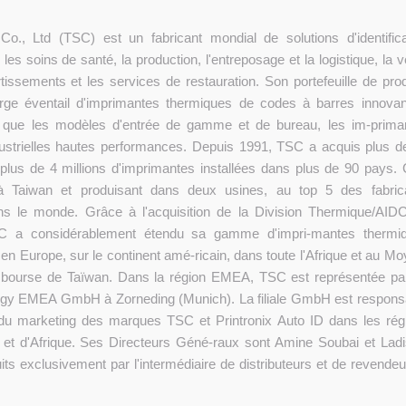
., Ltd (TSC) est un fabricant mondial de solutions d'identifica
les soins de santé, la production, l'entreposage et la logistique, la 
ertissements et les services de restauration. Son portefeuille de prod
arge éventail d'imprimantes thermiques de codes à barres innovan
els que les modèles d'entrée de gamme et de bureau, les im-prima
dustrielles hautes performances. Depuis 1991, TSC a acquis plus d
plus de 4 millions d'imprimantes installées dans plus de 90 pays. 
e à Taiwan et produisant dans deux usines, au top 5 des fabric
ans le monde. Grâce à l'acquisition de la Division Thermique/AID
SC a considérablement étendu sa gamme d'impri-mantes thermi
 en Europe, sur le continent amé-ricain, dans toute l'Afrique et au Mo
a bourse de Taïwan. Dans la région EMEA, TSC est représentée pa
logy EMEA GmbH à Zorneding (Munich). La filiale GmbH est respons
 du marketing des marques TSC et Printronix Auto ID dans les rég
et d'Afrique. Ses Directeurs Géné-raux sont Amine Soubai et Ladi
s exclusivement par l'intermédiaire de distributeurs et de revendeu