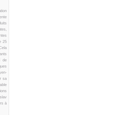
tion
vente
uits
tes,
ntes
e 25
Cela
ants
C de
ques
yen-
r sa
able
ions
slav
rs à